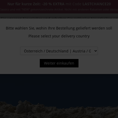
Nur für kurze Zeit: -20 % EXTRA
mit Code
LASTCHANCE20
ssics und mit "NEW" gekennzeichnete Artikel. Nicht mit anderen Rabatten oder Aktio
Sie unseren Newsletter und erhalten Sie exklusive Neuigkeiten u
Bitte wählen Sie, wohin Ihre Bestellung geliefert werden soll
Please select your delivery country
CESSOIRES
JACKEN & MÄNTEL
NEW
SALE
INS
Weiter einkaufen