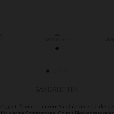
DE
MIA
 €
169,90 €
189,9
119,90 €
ZUR
ZUR
WUNSCHLISTE
WUNSCHLISTE
HINZUFÜGEN
HINZUFÜGEN
SANDALETTEN
, elegant, feminin – unsere Sandaletten sind die pe
r für warme Sommertage. Ob mit Blockabsatz oder f