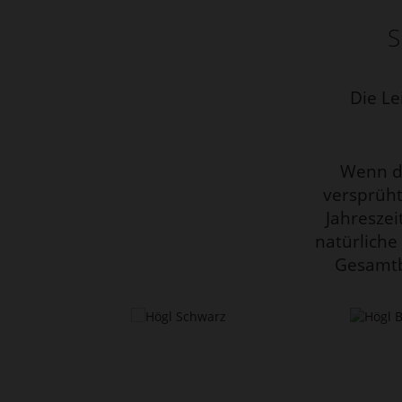
S
Die Le
Wenn di
versprüht
Jahreszei
natürlich
Gesamtb