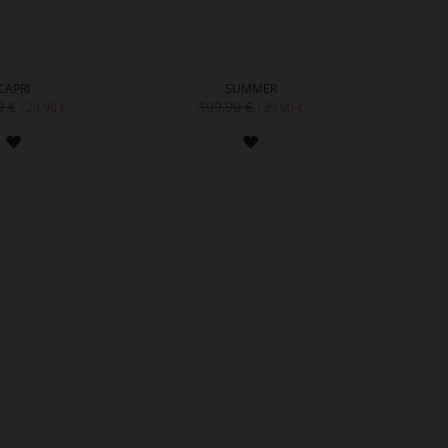
CAPRI
SUMMER
0 €
199,90 €
1
129,90 €
139,90 €
ZUR
ZUR
WUNSCHLISTE
WUNSCHLISTE
HINZUFÜGEN
HINZUFÜGEN