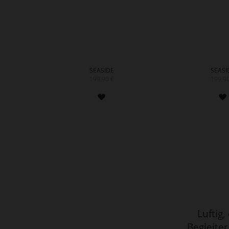
SEASIDE
SEASI
199,90 €
199,90
ZUR
WUNSCHLISTE
HINZUFÜGEN
Luftig
Begleite