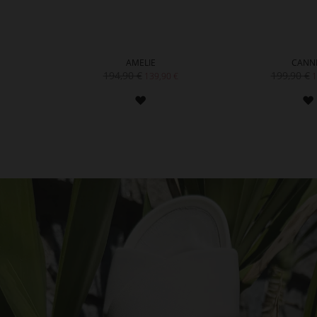
AMELIE
CANN
194,90 €
199,90 €
139,90 €
1
ZUR
WUNSCHLISTE
HINZUFÜGEN