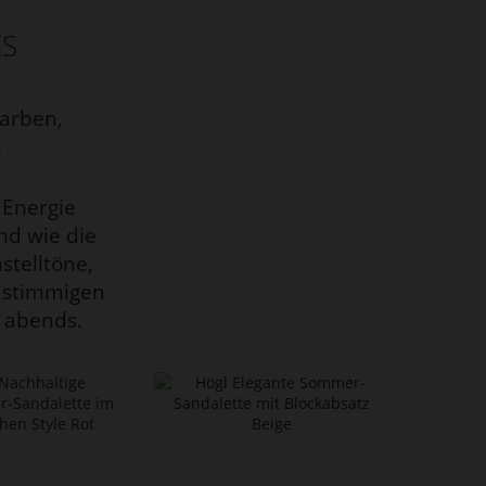
ES
Farben,
.
 Energie
nd wie die
stelltöne,
 stimmigen
 abends.