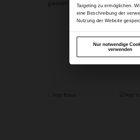
passen perfekt zu leichten Kleid
Targeting zu ermöglichen. Wi
Denim.
eine Beschreibung der verwe
Nutzung der Website gespeic
Nur notwendige Cook
verwenden