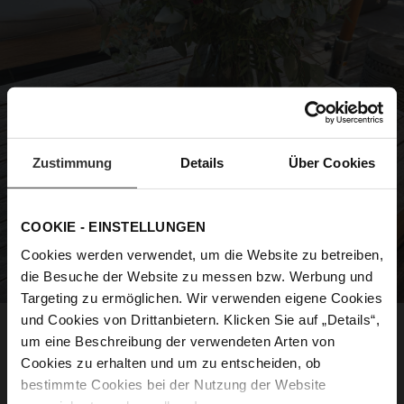
Zustimmung
Details
Über Cookies
COOKIE - EINSTELLUNGEN
Cookies werden verwendet, um die Website zu betreiben,
die Besuche der Website zu messen bzw. Werbung und
Targeting zu ermöglichen. Wir verwenden eigene Cookies
und Cookies von Drittanbietern. Klicken Sie auf „Details“,
Leichte Sandaletten sorgen für luftige
um eine Beschreibung der verwendeten Arten von
Momente an warmen Tagen, während
Cookies zu erhalten und um zu entscheiden, ob
entspannte Pantoletten den perfekten
bestimmte Cookies bei der Nutzung der Website
Begleiter für Strand, Pool oder City-