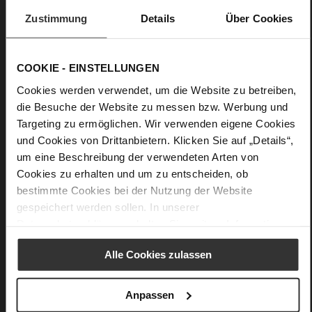
Obermaterial:
Veloursleder
Zustimmung
Details
Über Cookies
Futter:
Lederfutter
Details
COOKIE - EINSTELLUNGEN
Cookies werden verwendet, um die Website zu betreiben,
Mehr
Lederfutter
die Besuche der Website zu messen bzw. Werbung und
Informationen
F 1/2
Targeting zu ermöglichen. Wir verwenden eigene Cookies
Fest eingearbeitete Einlegesohle aus Leder
und Cookies von Drittanbietern. Klicken Sie auf „Details“,
Schnalle
um eine Beschreibung der verwendeten Arten von
Nein
Cookies zu erhalten und um zu entscheiden, ob
60
bestimmte Cookies bei der Nutzung der Website
Keilabsatz mit Plateau
gespeichert werden sollen. In unserer
Kork, Ziegenleder, feingeschliffen mit
Datenschutzerklärung
erhalten Sie weitere Informationen.
samtiger Optik
Alle Cookies zulassen
Anpassen
Das könnte Ihnen auch gefallen