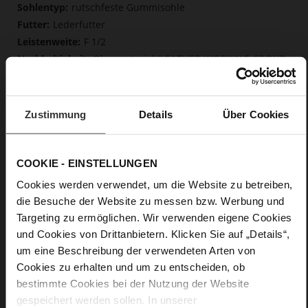
Mehr
rutschfeste Gummisohle
Informationen
Lederfutter
F 1/2
Obermaterial (LEATHER WORKING GROUP
Gold zertifiziert), Futter / Decksohle (LEATHER WORKING
GROUP zertifiziert)
Fest eingearbeitete Einlegesohle aus Leder,
Zustimmung
Details
Über Cookies
Butterflight, Nachhaltiges Produkt
Schnalle
Nein
COOKIE - EINSTELLUNGEN
37
Cookies werden verwendet, um die Website zu betreiben,
Blockabsatz
die Besuche der Website zu messen bzw. Werbung und
edles, hochwertiges Lammleder in matter
Optik
Targeting zu ermöglichen. Wir verwenden eigene Cookies
und Cookies von Drittanbietern. Klicken Sie auf „Details“,
um eine Beschreibung der verwendeten Arten von
Care
Cookies zu erhalten und um zu entscheiden, ob
bestimmte Cookies bei der Nutzung der Website
gespeichert werden sollen. In unserer