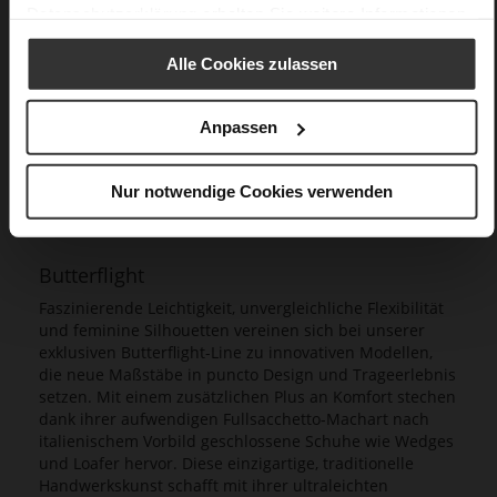
Datenschutzerklärung
erhalten Sie weitere Informationen.
Alle Cookies zulassen
Anpassen
Nur notwendige Cookies verwenden
Butterflight
Faszinierende Leichtigkeit, unvergleichliche Flexibilität
und feminine Silhouetten vereinen sich bei unserer
exklusiven Butterflight-Line zu innovativen Modellen,
die neue Maßstäbe in puncto Design und Trageerlebnis
setzen. Mit einem zusätzlichen Plus an Komfort stechen
dank ihrer aufwendigen Fullsacchetto-Machart nach
italienischem Vorbild geschlossene Schuhe wie Wedges
und Loafer hervor. Diese einzigartige, traditionelle
Handwerkskunst schafft mit ihrer ultraleichten