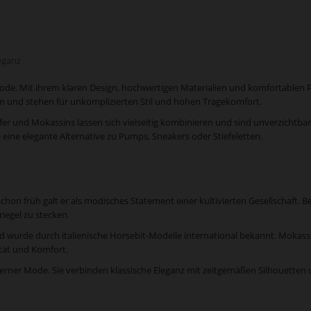
eganz
de. Mit ihrem klaren Design, hochwertigen Materialien und komfortablen Pa
 und stehen für unkomplizierten Stil und hohen Tragekomfort.
r und Mokassins lassen sich vielseitig kombinieren und sind unverzichtbar
 eine elegante Alternative zu Pumps, Sneakers oder Stiefeletten.
Schon früh galt er als modisches Statement einer kultivierten Gesellschaf
iegel zu stecken.
d wurde durch italienische Horsebit-Modelle international bekannt. Mokas
tät und Komfort.
ner Mode. Sie verbinden klassische Eleganz mit zeitgemäßen Silhouetten un