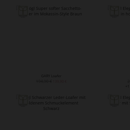
GARY Loafer
194,90 €
2
139,90 €
+1