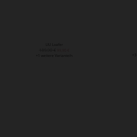
LIU Loafer
189,90 €
99,90 €
+3
+1 weitere Variante/n