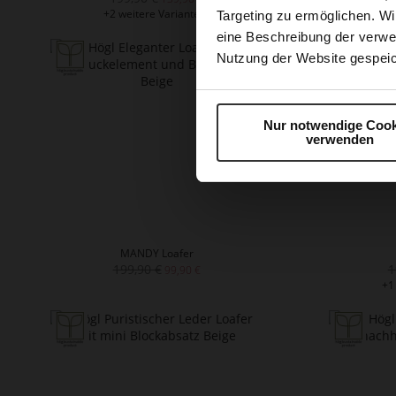
+2 weitere Variante/n
+2
Targeting zu ermöglichen. Wi
eine Beschreibung der verwe
Nutzung der Website gespeic
Nur notwendige Cook
verwenden
MANDY Loafer
199,90 €
1
99,90 €
+1