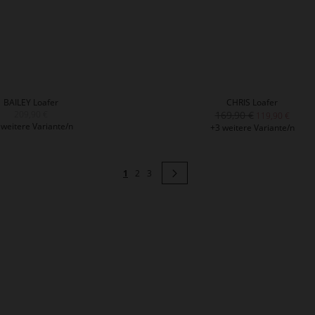
BAILEY Loafer
CHRIS Loafer
209,90 €
169,90 €
119,90 €
 weitere Variante/n
+3 weitere Variante/n
Seite
Sie lesen gerade Seite
Seite
Seite
Seite
Weiter
1
2
3