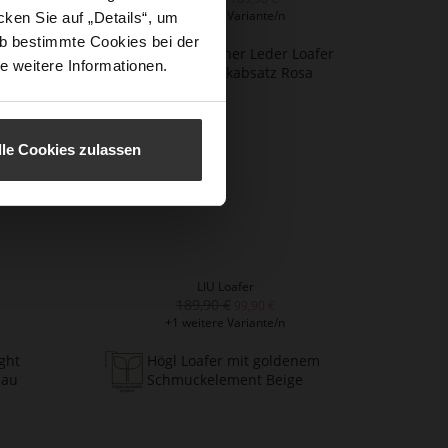
+1 weitere Variante/n
ken Sie auf „Details“, um
b bestimmte Cookies bei der
e weitere Informationen.
lle Cookies zulassen
LIU Loafer
189,90 €
99,90 €
+1 weitere Variante/n