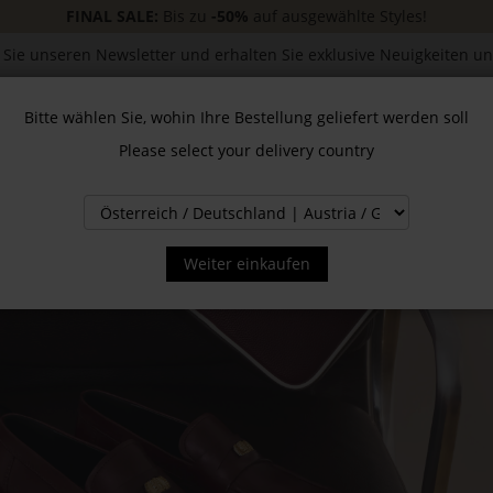
FINAL SALE:
Bis zu
-50%
auf ausgewählte Styles!
Sie unseren Newsletter und erhalten Sie exklusive Neuigkeiten u
Bitte wählen Sie, wohin Ihre Bestellung geliefert werden soll
Please select your delivery country
CESSOIRES
JACKEN & MÄNTEL
NEW
SALE
INS
Weiter einkaufen