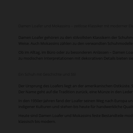
Damen Loafer und Mokassins – zeitlose Klassiker mit moderner El
Damen Loafer gehören zu den stilvollsten Klassikern der Schuhmo
Weise. Auch Mokassins zählen zu den verwandten Schuhmodellen
Ob im Alltag, im Büro oder zu besonderen Anlässen – Damen Loafe
zu modischen Interpretationen mit dekorativen Details bieten sie
Ein Schuh mit Geschichte und Stil
Der Ursprung des Loafers liegt an der amerikanischen Ostküste. 
Der Name geht auf die Tradition zurück, eine Münze in den Lederr
In den 1950er-Jahren fand der Loafer seinen Weg nach Europa un
indigener Kulturen und stehen bis heute für handwerkliche Quali
Heute sind Damen Loafer und Mokassins feste Bestandteile moder
klassisch bis modern.