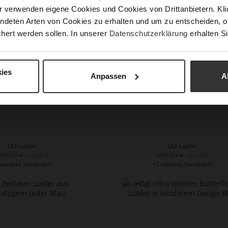
 weitere Variante/n
+1 weitere Variante/n
r verwenden eigene Cookies und Cookies von Drittanbietern. Klic
ndeten Arten von Cookies zu erhalten und um zu entscheiden, o
hert werden sollen. In unserer
Datenschutzerklärung
erhalten Si
ies
Anpassen
A
LIU Loafer
LIU Loafer
99,90 €
199,90 €
119,90 €
139,90 €
 weitere Variante/n
+1 weitere Variante/n