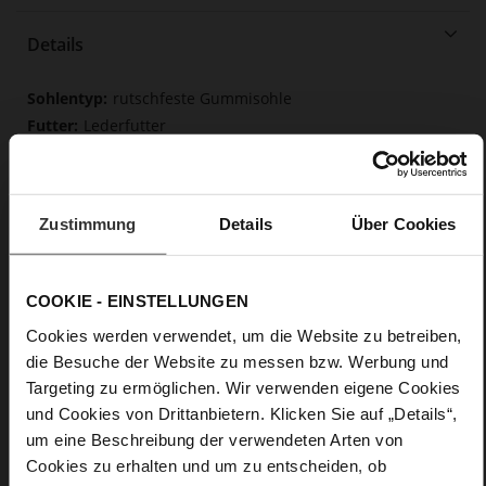
Details
Mehr
rutschfeste Gummisohle
Informationen
Lederfutter
F 1/2
Obermaterial (LEATHER WORKING GROUP
Gold zertifiziert), Futter / Decksohle (LEATHER WORKING
GROUP zertifiziert)
Zustimmung
Details
Über Cookies
Fest eingearbeitete Einlegesohle aus Leder,
Butterflight, Nachhaltiges Produkt
Schnalle
COOKIE - EINSTELLUNGEN
Nein
Cookies werden verwendet, um die Website zu betreiben,
37
die Besuche der Website zu messen bzw. Werbung und
Blockabsatz
Targeting zu ermöglichen. Wir verwenden eigene Cookies
Ziegenleder, fein geschliffen mit samtiger
und Cookies von Drittanbietern. Klicken Sie auf „Details“,
Optik
um eine Beschreibung der verwendeten Arten von
Cookies zu erhalten und um zu entscheiden, ob