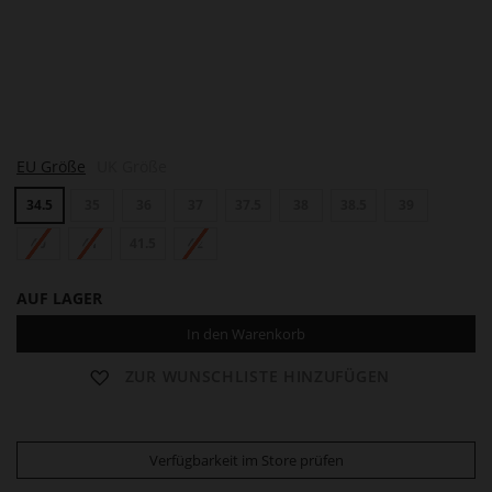
M
EU Größe
UK Größe
I
A
34.5
35
36
37
37.5
38
38.5
39
40
41
41.5
42
AUF LAGER
In den Warenkorb
ZUR WUNSCHLISTE HINZUFÜGEN
Verfügbarkeit im Store prüfen