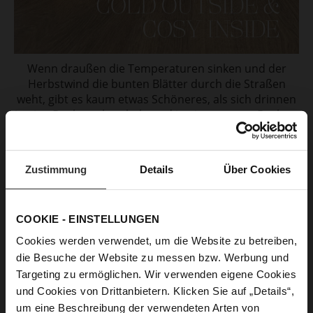
Wenn draußen die Temperaturen sinken und der
Herbstwind die bunten Blätter durch die Straßen
weht, gibt es kaum etwas Schöneres, als sich drinnen
in eine Decke zu kuscheln und in einem guten Buch zu
versinken. Ob mit einer heißen Tasse Tee oder Kakao
– diese Jahreszeit lädt geradezu dazu ein, ...
Zustimmung
Details
Über Cookies
Lesen Sie mehr
COOKIE - EINSTELLUNGEN
4 STÄDTE IN 4 TAGEN
Cookies werden verwendet, um die Website zu betreiben,
die Besuche der Website zu messen bzw. Werbung und
Targeting zu ermöglichen. Wir verwenden eigene Cookies
und Cookies von Drittanbietern. Klicken Sie auf „Details“,
um eine Beschreibung der verwendeten Arten von