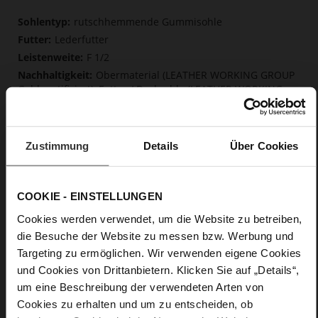
Mehr
rutschhemmende Gummisohle
Informationen
Lederfutter
F 1/2
Obermaterial (LEATHER WORKING GROUP
Gold zertifiziert), Futter / Decksohle (LEATHER WORKING
GROUP zertifiziert)
Weiche, fest eingearbeitete Einlegesohle aus
innovativem Memory Foam, Nachhaltiges Produkt
Zustimmung
Details
Über Cookies
Riemchen und Schnalle
Nein
0
COOKIE - EINSTELLUNGEN
durchgehendes Plateau
Cookies werden verwendet, um die Website zu betreiben,
weiches Kalbleder, glatte Optik
die Besuche der Website zu messen bzw. Werbung und
Targeting zu ermöglichen. Wir verwenden eigene Cookies
Care
und Cookies von Drittanbietern. Klicken Sie auf „Details“,
um eine Beschreibung der verwendeten Arten von
Cookies zu erhalten und um zu entscheiden, ob