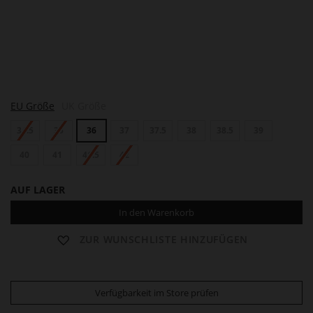
T
EU Größe
UK Größe
E
R
34.5
35
36
37
37.5
38
38.5
39
I
40
41
41.5
42
AUF LAGER
In den Warenkorb
ZUR WUNSCHLISTE HINZUFÜGEN
Verfügbarkeit im Store prüfen