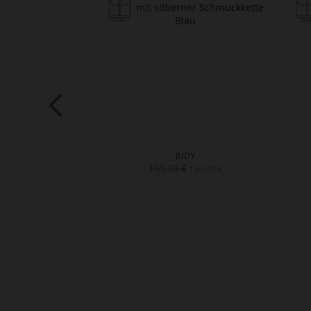
CHA
JUDY
199,90 €
159,90 €
139,90 €