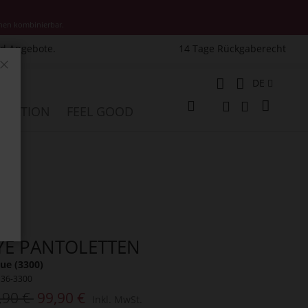
nen kombinierbar.
nd Angebote.
14 Tage Rückgaberecht
Schließen
Sprache
DE
Mein W
PIRATION
FEEL GOOD
Veränderung
Suche
Suche
YE PANTOLETTEN
ue (3300)
136-3300
,90 €
99,90 €
Inkl. MwSt.