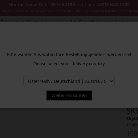
Nur für kurze Zeit: -20 % EXTRA
mit Code
LASTCHANCE20
ssics und mit "NEW" gekennzeichnete Artikel. Nicht mit anderen Rabatten oder Aktio
Sie unseren Newsletter und erhalten Sie exklusive Neuigkeiten u
CESSOIRES
JACKEN & MÄNTEL
NEW
SALE
INS
Bitte wählen Sie, wohin Ihre Bestellung geliefert werden soll
Please select your delivery country
Weiter einkaufen
SK
Skybl
1-100
199