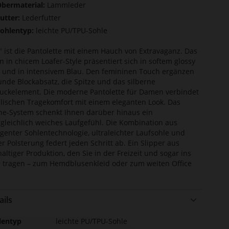
bermaterial:
Lammleder
utter:
Lederfutter
ohlentyp:
leichte PU/TPU-Sohle
" ist die Pantolette mit einem Hauch von Extravaganz. Das
n in chicem Loafer-Style präsentiert sich in softem glossy
 und in intensivem Blau. Den femininen Touch ergänzen
unde Blockabsatz, die Spitze und das silberne
ckelement. Die moderne Pantolette für Damen verbindet
ischen Tragekomfort mit einem eleganten Look. Das
ine-System schenkt Ihnen darüber hinaus ein
gleichlich weiches Laufgefühl. Die Kombination aus
ligenter Sohlentechnologie, ultraleichter Laufsohle und
er Polsterung federt jeden Schritt ab. Ein Slipper aus
altiger Produktion, den Sie in der Freizeit und sogar ins
e tragen – zum Hemdblusenkleid oder zum weiten Office
ails
r
lentyp
leichte PU/TPU-Sohle