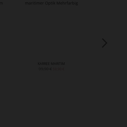
KARREE MARITIM
J
99,90 €
209,90 
59,90 €