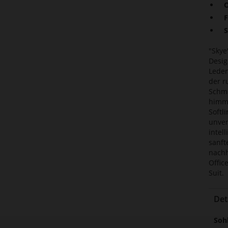
O
F
S
"Skye
Desig
Leder
der r
Schmu
himml
Softl
unver
intel
sanft
nachh
Offic
Suit.
Det
Meh
Soh