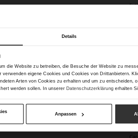
Inf
Fut
Lei
Nac
Details
Fun
N
um die Website zu betreiben, die Besuche der Website zu mes
r verwenden eigene Cookies und Cookies von Drittanbietern. Klic
Ver
ndeten Arten von Cookies zu erhalten und um zu entscheiden, o
Gor
hert werden sollen. In unserer
Datenschutzerklärung
erhalten Si
Abs
(m
Abs
ies
Anpassen
A
Auß
Car