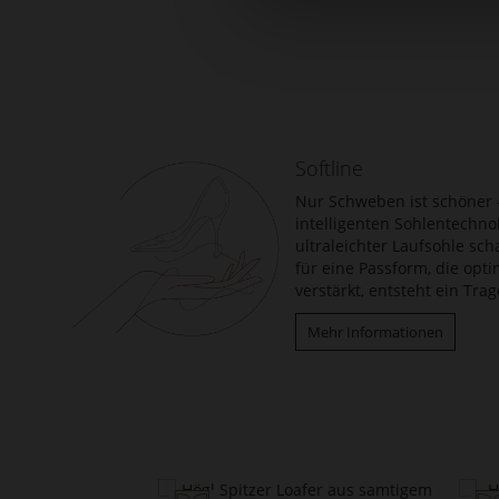
Zum
Anfang
der
Bildergalerie
springen
Softline
Nur Schweben ist schöner –
intelligenten Sohlentechno
ultraleichter Laufsohle sch
für eine Passform, die opt
verstärkt, entsteht ein Tr
Mehr Informationen