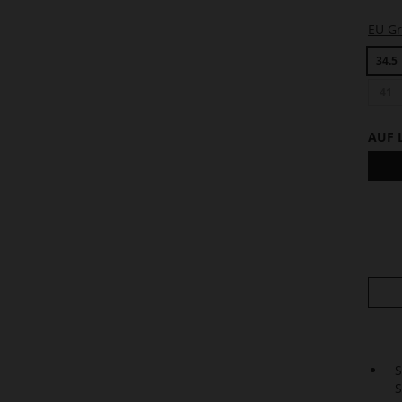
EU G
34.5
41
AUF 
S
S