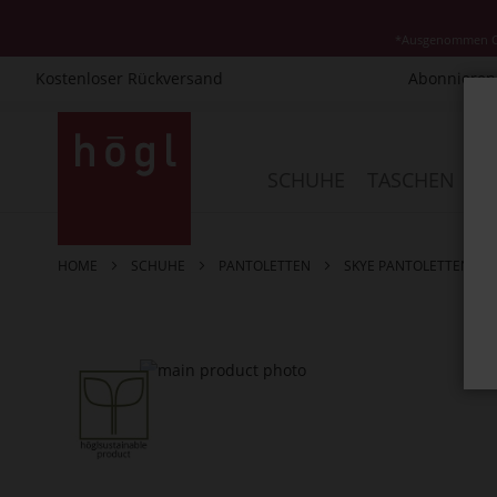
*Ausgenommen Cla
Kostenloser Rückversand
Abonnieren 
Direkt
zum
Inhalt
SCHUHE
TASCHEN
AC
HOME
SCHUHE
PANTOLETTEN
SKYE PANTOLETTEN
Zum
Ende
der
Bildergalerie
springen