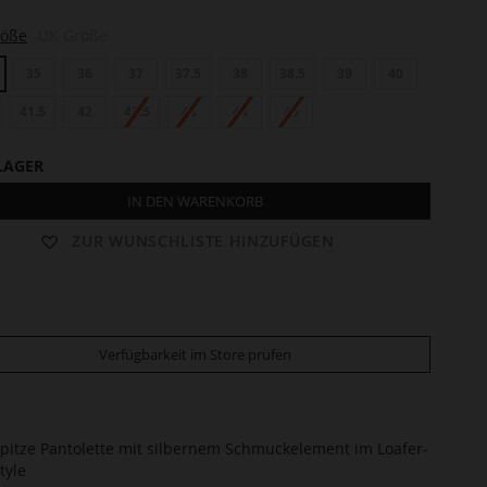
röße
UK Größe
35
36
37
37.5
38
38.5
39
40
41.5
42
42.5
43
44
45
LAGER
IN DEN WARENKORB
ZUR WUNSCHLISTE HINZUFÜGEN
Verfügbarkeit im Store prüfen
pitze Pantolette mit silbernem Schmuckelement im Loafer-
tyle