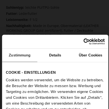
Mehr
leichte PU/TPU-Sohle
Informationen
Lederfutter
F 1/2
Made in Europe, Obermaterial (LEATHER
WORKING GROUP Gold zertifiziert), Futter / Decksohle
(LEATHER WORKING GROUP zertifiziert)
Fest eingearbeitete Einlegesohle aus Leder,
Softline, Nachhaltiges Produkt, Made in Europe
Schnalle
Zustimmung
Details
Über Cookies
Nein
15
Blockabsatz
COOKIE - EINSTELLUNGEN
Cosymetal
Cookies werden verwendet, um die Website zu betreiben,
die Besuche der Website zu messen bzw. Werbung und
Care
Targeting zu ermöglichen. Wir verwenden eigene Cookies
und Cookies von Drittanbietern. Klicken Sie auf „Details“,
um eine Beschreibung der verwendeten Arten von