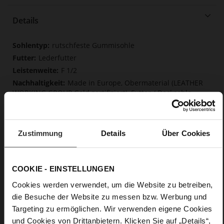
Details
Mehr
rutschfeste Gummisohle
Informationen
Lederfutter
F 1/2
Made in Europe, Obermaterial (LEATHER
WORKING GROUP Gold zertifiziert), Futter / Decksohle
(LEATHER WORKING GROUP zertifiziert)
Fest eingearbeitete Einlegesohle aus Leder,
Softline, Nachhaltiges Produkt, Made in Europe
Zustimmung
Details
Über Cookies
Schnalle
Nein
18
COOKIE - EINSTELLUNGEN
Blockabsatz
Cookies werden verwendet, um die Website zu betreiben,
edles, hochwertiges Lammleder in matter
die Besuche der Website zu messen bzw. Werbung und
Optik
Targeting zu ermöglichen. Wir verwenden eigene Cookies
und Cookies von Drittanbietern. Klicken Sie auf „Details“,