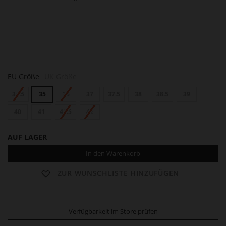
S
EU Größe
UK Größe
I
M
34.5
35
36
37
37.5
38
38.5
39
O
N
E
40
41
41.5
42
AUF LAGER
In den Warenkorb
ZUR WUNSCHLISTE HINZUFÜGEN
Verfügbarkeit im Store prüfen