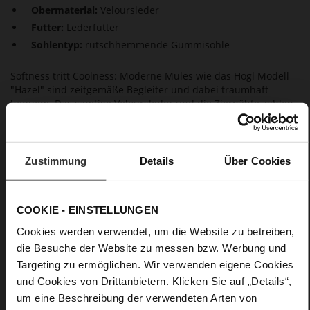
Obermaterial:
Veloursleder
Futter:
Lederfutter
Sohlentyp:
rutschhemmende Gummisohle
Softness tritt Coolness: Moderne Mules wie das Högl Modell
"Hazel" sind zeitgemäße Begleiter und dabei traumhaft
bequem. Das samtige Veloursleder und die Ziernähte zahlen
auf das charakteristische Clogs-Design ein, der satte
Braunton Chocplum unterstreicht den Natural Look.
Hineinschlüpfen und losgehen: Kombinieren Sie den lässigen
Slipper zur weiten Jeans oder Stoffhose für einen
Zustimmung
Details
Über Cookies
unverwechselbaren Look. Högl setzt bei der Pantolette auf
eine nachhaltige Herstellung in Europa.
COOKIE - EINSTELLUNGEN
Details
Cookies werden verwendet, um die Website zu betreiben,
die Besuche der Website zu messen bzw. Werbung und
Mehr
rutschhemmende Gummisohle
Targeting zu ermöglichen. Wir verwenden eigene Cookies
Informationen
Lederfutter
und Cookies von Drittanbietern. Klicken Sie auf „Details“,
F 1/2
um eine Beschreibung der verwendeten Arten von