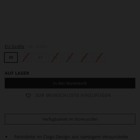
H
EU Größe
UK Größe
A
Z
35
36
37
38
39
40
41
E
L
AUF LAGER
In den Warenkorb
ZUR WUNSCHLISTE HINZUFÜGEN
Verfügbarkeit im Store prüfen
Pantolette im Clogs-Design aus samtigem Veloursleder