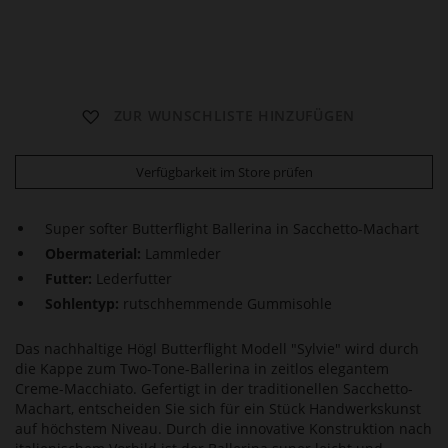
S
ZUR WUNSCHLISTE HINZUFÜGEN
Y
L
V
Verfügbarkeit im Store prüfen
I
E
Super softer Butterflight Ballerina in Sacchetto-Machart
Obermaterial:
Lammleder
Futter:
Lederfutter
Sohlentyp:
rutschhemmende Gummisohle
Das nachhaltige Högl Butterflight Modell "Sylvie" wird durch
die Kappe zum Two-Tone-Ballerina in zeitlos elegantem
Creme-Macchiato. Gefertigt in der traditionellen Sacchetto-
Machart, entscheiden Sie sich für ein Stück Handwerkskunst
auf höchstem Niveau. Durch die innovative Konstruktion nach