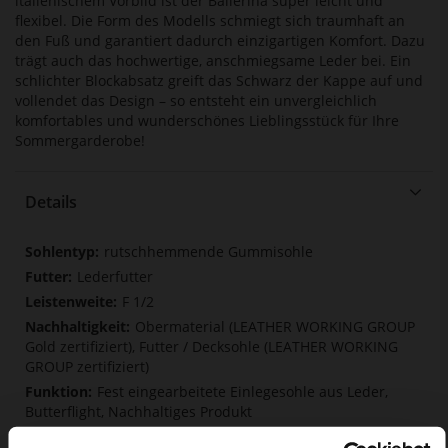
italienischem Vorbild ist der Ballerina super leicht und
flexibel. Die Form des Modells schmiegt sich traumhaft an
den Fuß und garantiert dadurch einzigartigen Komfort. Dazu
trägt auch das hochwertige, anschmiegsame Leder bei. Ein
schlichter Blockabsatz greift das Schwarz der Kappe auf und
vollendet das Design – so entsteht ein unvergleichlich
komfortables und wunderschönes Lieblingsstück für Ihre
Sommergarderobe!
Details
Mehr
rutschhemmende Gummisohle
Informationen
Lederfutter
F 1/2
Obermaterial (LEATHER WORKING GROUP
Gold zertifiziert), Futter / Decksohle (LEATHER WORKING
GROUP zertifiziert)
Fest eingearbeitete Einlegesohle aus Leder,
Butterflight, Nachhaltiges Produkt
Kein Verschluss