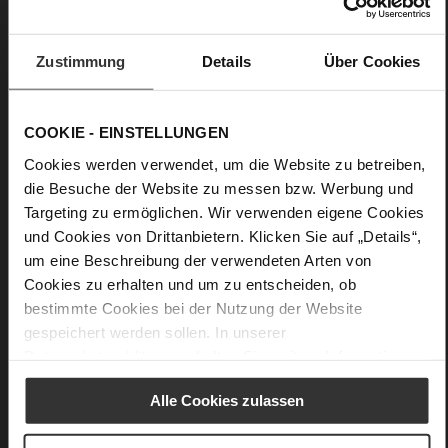
Nein
5
Zustimmung
Details
Über Cookies
Blockabsatz
sehr softes Lammleder mit glossy Optik,
edles, hochwertiges Lammleder in matter Optik
COOKIE - EINSTELLUNGEN
Care
Cookies werden verwendet, um die Website zu betreiben,
die Besuche der Website zu messen bzw. Werbung und
Targeting zu ermöglichen. Wir verwenden eigene Cookies
und Cookies von Drittanbietern. Klicken Sie auf „Details“,
um eine Beschreibung der verwendeten Arten von
Cookies zu erhalten und um zu entscheiden, ob
bestimmte Cookies bei der Nutzung der Website
gespeichert werden sollen. In unserer
Datenschutzerklärung
erhalten Sie weitere Informationen.
Alle Cookies zulassen