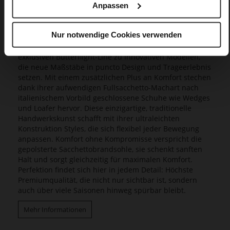
Anpassen
Butterflight
Nur notwendige Cookies verwenden
Faszinierende Leichtigkeit, unvergleichliche Flexibilität
und feminine Silhouetten vereinen sich bei unserer
exklusiven Butterflight-Line zu innovativen Modellen,
die neue Maßstäbe in puncto Design und Trageerlebnis
setzen. Mit einem zusätzlichen Plus an Komfort stechen
dank ihrer aufwendigen Fullsacchetto-Machart nach
italienischem Vorbild geschlossene Schuhe wie Wedges
und Loafer hervor. Diese einzigartige, traditionelle
Handwerkskunst schafft mit ihrer ultraleichten
Konstruktion Styles, die sich flexibel jeder Bewegung
anpassen. Komfort ohne Kompromisse verspricht die
gepolsterte Sacchettobrandsohle, sie schenkt sanften
Halt und sorgt gleichzeitig für maximalen Komfort.
Perfektion findet sich hier in jedem Detail: Höchste
Premiumqualität, die nicht nur sichtbar ist, sondern
auch über viele Saisonen hinweg spürbar bleibt.
Mehr Informationen