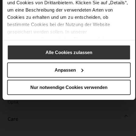
und Cookies von Drittanbietern. Klicken Sie auf „Details“,
Mehr
leichte PU/TPU-Sohle
um eine Beschreibung der verwendeten Arten von
Informationen
Lederfutter
Cookies zu erhalten und um zu entscheiden, ob
bestimmte Cookies bei der Nutzung der Website
F 1/2
gespeichert werden sollen. In unserer
Made in Europe, Obermaterial (LEATHER
WORKING GROUP Gold zertifiziert), Futter / Decksohle
Datenschutzerklärung
erhalten Sie weitere Informationen.
(LEATHER WORKING GROUP zertifiziert)
Fest eingearbeitete Einlegesohle aus Leder,
Alle Cookies zulassen
Nachhaltiges Produkt, Made in Europe
Kein Verschluss
Anpassen
Nein
15
Nur notwendige Cookies verwenden
Blockabsatz
Ziegenleder, fein geschliffen mit samtiger
Optik
Care