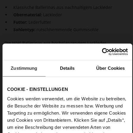
Klassische Ballerinas aus nachhaltigem Lackleder
Obermaterial:
Lackleder
Futter:
Lederfutter
Sohlentyp:
rutschhemmende Gummisohle
Die Högl Ballerinas aus hochglänzendem Lackleder
begeistern durch ihren eleganten Auftritt. Der tiefe,
trapezförmige Ausschnitt verleiht den "Basics" einen
einzigartigen Look. Hohen Tragekomfort garantieren das
atmungsaktive Lederfutter und der Mini-Blockabsatz. Als
Zustimmung
Details
Über Cookies
vielseitige, zeitlose und bequeme Allrounder lässt sich mit
den Högl Ballerinas jedes Outfit perfekt komplementieren.
COOKIE - EINSTELLUNGEN
Details
Cookies werden verwendet, um die Website zu betreiben,
die Besuche der Website zu messen bzw. Werbung und
Mehr
rutschhemmende Gummisohle
Targeting zu ermöglichen. Wir verwenden eigene Cookies
Informationen
Lederfutter
und Cookies von Drittanbietern. Klicken Sie auf „Details“,
F 1/2
um eine Beschreibung der verwendeten Arten von