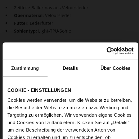
Zeitlose Ballerinas aus Veloursleder
Obermaterial:
Veloursleder
Futter:
Lederfutter
Sohlentyp:
Light-TPU-Sohle
Zeitlose Eleganz für Ihren Schuhschrank: Die Ballerinas
"Boulevard 20" aus Veloursleder. Mit ihrem schlichten Design
und dem asymmetrischen Schnitt sind sie ein koketter
Stylingpartner für viele Anlässe. Mit dem kleinen Blockabsatz
Zustimmung
Details
Über Cookies
und einer perfekten Passform vereinen sie Komfort und Stil.
Vom Büro bist zum festlichen Geburtstag – diese Ballerinas
begleiten Sie zu jeder Gelegenheit.
COOKIE - EINSTELLUNGEN
Cookies werden verwendet, um die Website zu betreiben,
Details
die Besuche der Website zu messen bzw. Werbung und
Targeting zu ermöglichen. Wir verwenden eigene Cookies
Mehr
Light-TPU-Sohle
und Cookies von Drittanbietern. Klicken Sie auf „Details“,
Informationen
Lederfutter
um eine Beschreibung der verwendeten Arten von
F 1/2
Cookies zu erhalten und um zu entscheiden, ob