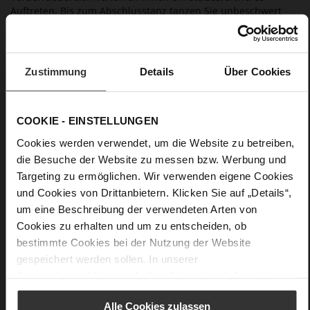
Auftreten. Bis zum Abschlusstanz tanzen Sie unbeschwert
durch den Tag.
Details
Zustimmung
Details
Über Cookies
Mehr
rutschfeste Gummisohle
Informationen
Lederfutter
COOKIE - EINSTELLUNGEN
F 1/2
Cookies werden verwendet, um die Website zu betreiben,
Made in Europe, Obermaterial (LEATHER
die Besuche der Website zu messen bzw. Werbung und
WORKING GROUP Gold zertifiziert), Futter / Decksohle
Targeting zu ermöglichen. Wir verwenden eigene Cookies
(LEATHER WORKING GROUP zertifiziert)
und Cookies von Drittanbietern. Klicken Sie auf „Details“,
Nachhaltiges Produkt
um eine Beschreibung der verwendeten Arten von
Kein Verschluss
Cookies zu erhalten und um zu entscheiden, ob
Nein
bestimmte Cookies bei der Nutzung der Website
90
gespeichert werden sollen. In unserer
Pfennigabsatz mit Plateau
Datenschutzerklärung
erhalten Sie weitere Informationen.
weiches, anschmiegsames Lammleder mit
Seidenglanz
Alle Cookies zulassen