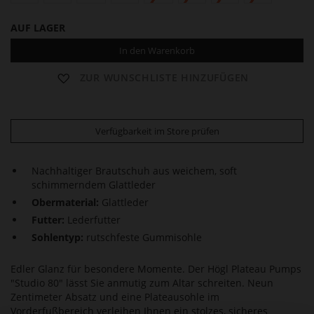
AUF LAGER
In den Warenkorb
ZUR WUNSCHLISTE HINZUFÜGEN
Verfügbarkeit im Store prüfen
Nachhaltiger Brautschuh aus weichem, soft
schimmerndem Glattleder
Obermaterial:
Glattleder
Futter:
Lederfutter
Sohlentyp:
rutschfeste Gummisohle
Edler Glanz für besondere Momente. Der Högl Plateau Pumps
"Studio 80" lässt Sie anmutig zum Altar schreiten. Neun
Zentimeter Absatz und eine Plateausohle im
Vorderfußbereich verleihen Ihnen ein stolzes, sicheres