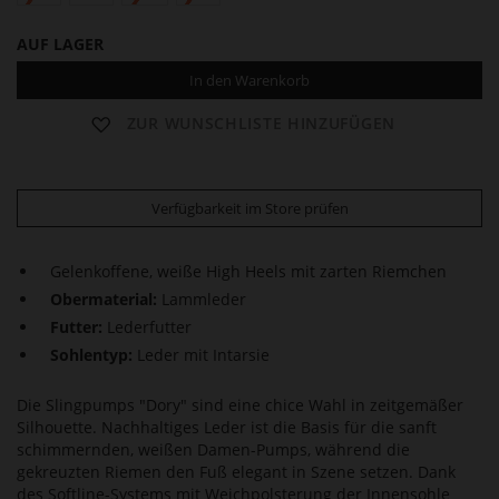
AUF LAGER
In den Warenkorb
ZUR WUNSCHLISTE HINZUFÜGEN
Verfügbarkeit im Store prüfen
Gelenkoffene, weiße High Heels mit zarten Riemchen
Obermaterial:
Lammleder
Futter:
Lederfutter
Sohlentyp:
Leder mit Intarsie
Die Slingpumps "Dory" sind eine chice Wahl in zeitgemäßer
Silhouette. Nachhaltiges Leder ist die Basis für die sanft
schimmernden, weißen Damen-Pumps, während die
gekreuzten Riemen den Fuß elegant in Szene setzen. Dank
des Softline-Systems mit Weichpolsterung der Innensohle