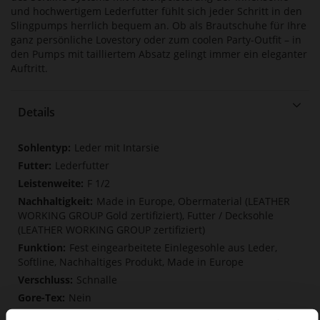
und hochwertigem Lederfutter fühlt sich jeder Schritt in den
Slingpumps herrlich bequem an. Ob als Brautschuhe für Ihre
ganz persönliche Lovestory oder zum coolen Party-Outfit – in
den Pumps mit tailliertem Absatz gelingt immer ein eleganter
Auftritt.
Details
Mehr
Leder mit Intarsie
Informationen
Lederfutter
F 1/2
Made in Europe, Obermaterial (LEATHER
WORKING GROUP Gold zertifiziert), Futter / Decksohle
(LEATHER WORKING GROUP zertifiziert)
Fest eingearbeitete Einlegesohle aus Leder,
Softline, Nachhaltiges Produkt, Made in Europe
Schnalle
Nein
82