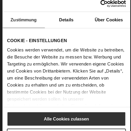
Pfennigabsatz / Stiletto
weiches, anschmiegsames Lammleder mit
Seidenglanz und perlisiertem Finish
Zustimmung
Details
Über Cookies
COOKIE - EINSTELLUNGEN
Cookies werden verwendet, um die Website zu betreiben,
die Besuche der Website zu messen bzw. Werbung und
Targeting zu ermöglichen. Wir verwenden eigene Cookies
und Cookies von Drittanbietern. Klicken Sie auf „Details“,
um eine Beschreibung der verwendeten Arten von
Cookies zu erhalten und um zu entscheiden, ob
bestimmte Cookies bei der Nutzung der Website
gespeichert werden sollen. In unserer
Datenschutzerklärung
erhalten Sie weitere Informationen.
Alle Cookies zulassen