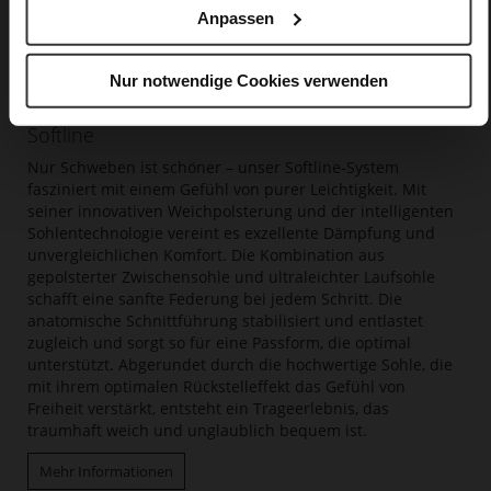
Anpassen
Nur notwendige Cookies verwenden
Softline
Nur Schweben ist schöner – unser Softline-System
fasziniert mit einem Gefühl von purer Leichtigkeit. Mit
seiner innovativen Weichpolsterung und der intelligenten
Sohlentechnologie vereint es exzellente Dämpfung und
unvergleichlichen Komfort. Die Kombination aus
gepolsterter Zwischensohle und ultraleichter Laufsohle
schafft eine sanfte Federung bei jedem Schritt. Die
anatomische Schnittführung stabilisiert und entlastet
zugleich und sorgt so für eine Passform, die optimal
unterstützt. Abgerundet durch die hochwertige Sohle, die
mit ihrem optimalen Rückstelleffekt das Gefühl von
Freiheit verstärkt, entsteht ein Trageerlebnis, das
traumhaft weich und unglaublich bequem ist.
Mehr Informationen