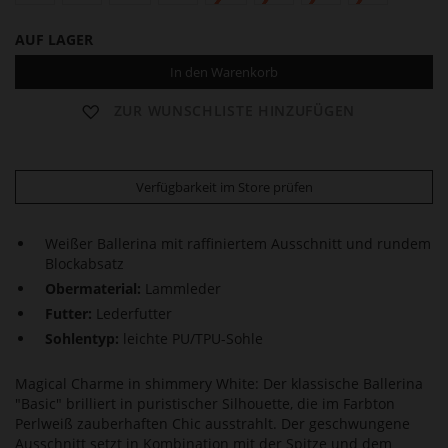
AUF LAGER
In den Warenkorb
ZUR WUNSCHLISTE HINZUFÜGEN
Verfügbarkeit im Store prüfen
Weißer Ballerina mit raffiniertem Ausschnitt und rundem
Blockabsatz
Obermaterial:
Lammleder
Futter:
Lederfutter
Sohlentyp:
leichte PU/TPU-Sohle
Magical Charme in shimmery White: Der klassische Ballerina
"Basic" brilliert in puristischer Silhouette, die im Farbton
Perlweiß zauberhaften Chic ausstrahlt. Der geschwungene
Ausschnitt setzt in Kombination mit der Spitze und dem