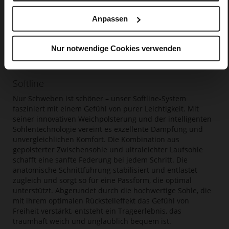
Anpassen
Nur notwendige Cookies verwenden
Softline
Nur Schweben ist schöner – unser Softline-System
fasziniert mit einem Gefühl von purer Leichtigkeit. Mit
seiner innovativen Weichpolsterung und der intelligenten
Sohlentechnologie vereint es exzellente Dämpfung und
unvergleichlichen Komfort. Die Kombination aus
gepolsterter Zwischensohle und ultraleichter Laufsohle
schafft eine sanfte Federung bei jedem Schritt. Die
anatomische Schnittführung stabilisiert und entlastet
zugleich und sorgt so für eine Passform, die optimal
unterstützt. Abgerundet durch die hochwertige Sohle, die
mit ihrem optimalen Rückstelleffekt das Gefühl von
Freiheit verstärkt, entsteht ein Trageerlebnis, das
traumhaft weich und unglaublich bequem ist.