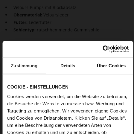
Velours-Pumps mit Blockabsatz
Obermaterial:
Veloursleder
Futter:
Lederfutter
Sohlentyp:
rutschhemmende Gummisohle
Are you serious? Wenn Sie zu den Powerfrauen gehören, die
bei der Arbeit ein Kostüm oder einen Hosenanzug tragen,
sind die Högl Pumps "Prestige" Ihre perfekten Begleiter. Sie
sorgen für einen selbstbewussten Stand mit femininer
Zustimmung
Details
Über Cookies
Attitude und sind ganz nebenbei auch noch außerordentlich
bequem.
COOKIE - EINSTELLUNGEN
Details
Cookies werden verwendet, um die Website zu betreiben,
die Besuche der Website zu messen bzw. Werbung und
Mehr
rutschhemmende Gummisohle
Targeting zu ermöglichen. Wir verwenden eigene Cookies
Informationen
Lederfutter
und Cookies von Drittanbietern. Klicken Sie auf „Details“,
F 1/2
um eine Beschreibung der verwendeten Arten von
Made in Europe, Obermaterial (LEATHER
Cookies zu erhalten und um zu entscheiden, ob