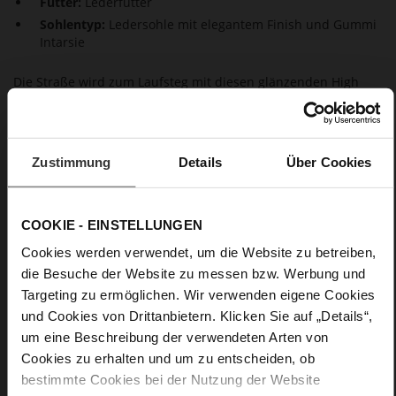
Futter:
Lederfutter
Sohlentyp:
Ledersohle mit elegantem Finish und Gummi
Intarsie
Die Straße wird zum Laufsteg mit diesen glänzenden High
Heels mit Stilettoabsatz und Plateausohle. Dieser Pumps ist
ein idealer Begleiter für jeden Anlass und zieht die Blicke
magisch auf sich. Die Lackleder Stiletto-Pumps verlängern
optisch Ihre Beine und harmonieren perfekt mit jedem Outfit.
Zustimmung
Details
Über Cookies
Details
COOKIE - EINSTELLUNGEN
Mehr
Ledersohle mit elegantem Finish und Gummi
Cookies werden verwendet, um die Website zu betreiben,
Informationen
Intarsie
die Besuche der Website zu messen bzw. Werbung und
Lederfutter
Targeting zu ermöglichen. Wir verwenden eigene Cookies
F 1/2
und Cookies von Drittanbietern. Klicken Sie auf „Details“,
Made in Europe, Obermaterial (LEATHER
um eine Beschreibung der verwendeten Arten von
WORKING GROUP zertifiziert), Futter / Decksohle (LEATHER
Cookies zu erhalten und um zu entscheiden, ob
WORKING GROUP zertifiziert)
bestimmte Cookies bei der Nutzung der Website
Nachhaltiges Produkt