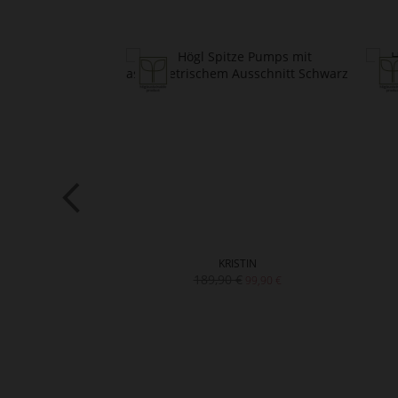
ARD 45
KRISTIN
90 €
189,90 €
99,90 €