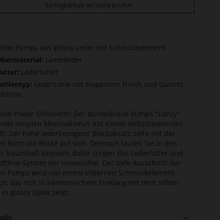
Verfügbarkeit im Store prüfen
ohe Pumps aus glossy Leder mit Schmuckelement
bermaterial:
Lammleder
utter:
Lederfutter
ohlentyp:
Ledersohle mit elegantem Finish und Gummi
ntarsie
ine Power-Silhouette: Der dunkelblaue Pumps "Darcy"
ndet simplen Minimalismus mit einem selbstbewussten
itt. Der hohe lederbezogene Blockabsatz zieht mit der
n Form die Blicke auf sich. Dennoch laufen Sie in den
 traumhaft bequem, dafür sorgen das Lederfutter und
oftline-System der Innensohle. Der tiefe Ausschnitt der
en Pumps wird von einem silbernen Schmuckelement
zt, das sich in harmonischem Einklang mit dem soften
 in glossy Optik zeigt.
ails