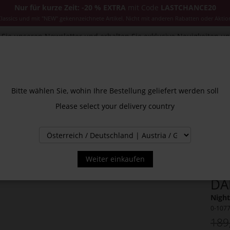
Nur für kurze Zeit: -20 % EXTRA
mit Code
LASTCHANCE20
ssics und mit "NEW" gekennzeichnete Artikel. Nicht mit anderen Rabatten oder Aktio
Sie unseren Newsletter und erhalten Sie exklusive Neuigkeiten u
CESSOIRES
JACKEN & MÄNTEL
NEW
SALE
INS
Bitte wählen Sie, wohin Ihre Bestellung geliefert werden soll
Please select your delivery country
Weiter einkaufen
DA
Night
0-107
189