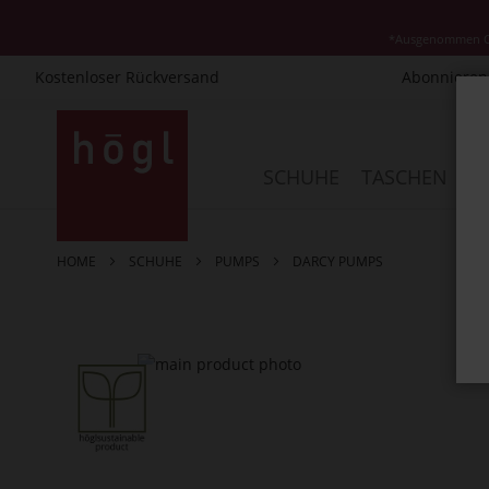
*Ausgenommen Cla
Kostenloser Rückversand
Abonnieren 
Direkt
zum
Inhalt
SCHUHE
TASCHEN
AC
HOME
SCHUHE
PUMPS
DARCY PUMPS
Zum
Ende
der
Bildergalerie
springen