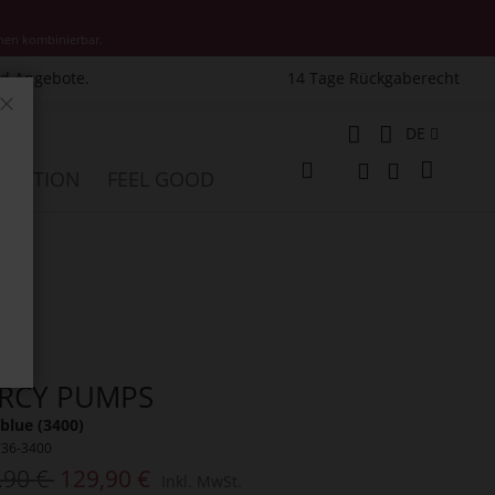
nen kombinierbar.
nd Angebote.
14 Tage Rückgaberecht
Schließen
Sprache
DE
Mein W
PIRATION
FEEL GOOD
Veränderung
Suche
Suche
RCY PUMPS
blue (3400)
736-3400
,90 €
129,90 €
Inkl. MwSt.