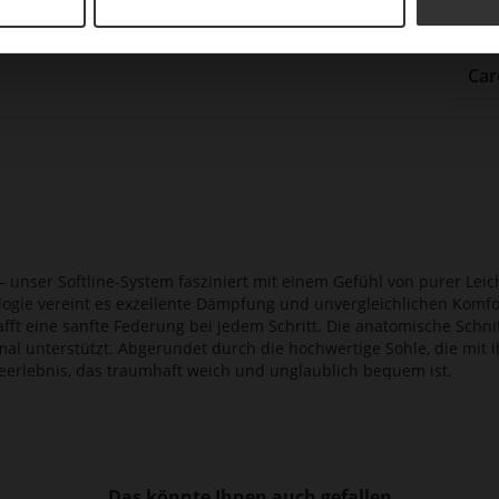
Auß
Car
 unser Softline-System fasziniert mit einem Gefühl von purer Leic
logie vereint es exzellente Dämpfung und unvergleichlichen Komf
afft eine sanfte Federung bei jedem Schritt. Die anatomische Schnit
imal unterstützt. Abgerundet durch die hochwertige Sohle, die mit 
ageerlebnis, das traumhaft weich und unglaublich bequem ist.
Das könnte Ihnen auch gefallen