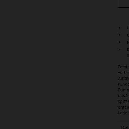
H
O
F
S
I
Femin
verbi
Auftr
runde
Pumps
das S
spitz
ergän
Leder
Det