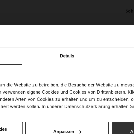
Meh
Soh
Inf
Fut
Lei
Nac
Details
Fun
N
um die Website zu betreiben, die Besuche der Website zu mes
r verwenden eigene Cookies und Cookies von Drittanbietern. Klic
Ver
ndeten Arten von Cookies zu erhalten und um zu entscheiden, o
Gor
hert werden sollen. In unserer
Datenschutzerklärung
erhalten Si
Abs
(m
ies
Abs
Anpassen
A