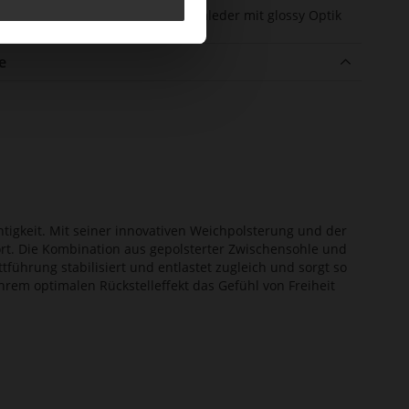
enmaterial
sehr softes Lammleder mit glossy Optik
e
htigkeit. Mit seiner innovativen Weichpolsterung und der
ort. Die Kombination aus gepolsterter Zwischensohle und
tführung stabilisiert und entlastet zugleich und sorgt so
ihrem optimalen Rückstelleffekt das Gefühl von Freiheit