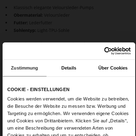
Klassisch elegante Veloursleder-Pumps
Obermaterial:
Veloursleder
Futter:
Lederfutter
Sohlentyp:
Light-TPU-Sohle
Unsere Veloursleder-Pumps "Boulevard 60" treten als zeitlose
Klassiker auf. Die nachhaltigen Pumps werden in Europa
ressourcenschonend aus zertifiziertem Premiumleder
produziert. Elegant und charmant ist das monochromes
Zustimmung
Details
Über Cookies
Design mit Pfennigabsatz. Für den femininen Look sind die
mit Leder gefütterten "Boulevard 60" immer stilvolle
Begleiter.
COOKIE - EINSTELLUNGEN
Details
Cookies werden verwendet, um die Website zu betreiben,
die Besuche der Website zu messen bzw. Werbung und
Targeting zu ermöglichen. Wir verwenden eigene Cookies
Mehr
Light-TPU-Sohle
Informationen
und Cookies von Drittanbietern. Klicken Sie auf „Details“,
Lederfutter
um eine Beschreibung der verwendeten Arten von
F 1/2
Cookies zu erhalten und um zu entscheiden, ob