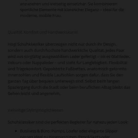
anzuziehen und vielseitig einsetzbar. Sie kombinieren
sportliche Elemente mit klassischer Eleganz – ideal für die
moderne, mobile Frau.
Qualität, Komfort und Handwerkskunst
Högl Schuhklassiker überzeugen nicht nur durch ihr Design,
sondern auch durch höchste handwerkliche Qualität. Jedes Paar
wird aus sorgfältig ausgewähltem Leder gefertigt – sei es Glattleder,
Velours oder Nappaleder – und steht für Langlebigkeit, Flexibilität
und Tragekomfort. Gepolsterte Fußbetten, anatomisch geformte
Innensohlen und flexible Laufsohlen sorgen dafür, dass Sie den
ganzen Tag über bequem unterwegs sind. Selbst beim langen
Spaziergang durch die Stadt oder beim beruflichen Alltag bleibt das
Gehen leicht und angenehm.
Vielseitige Stylingmöglichkeiten
Schuhklassiker sind die perfekten Begleiter für nahezu jeden Look:
Business & Büro: Pumps, Loafer oder elegante Slipper
passen ideal zu Hosenanzügen, Pencil-Skirts oder