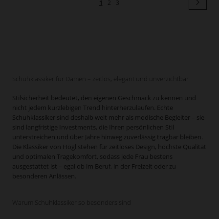
Seit
Weit
Sie
Seite
Seite
1
2
3
lesen
gerade
Seite
Schuhklassiker für Damen – zeitlos, elegant und unverzichtbar
Stilsicherheit bedeutet, den eigenen Geschmack zu kennen und
nicht jedem kurzlebigen Trend hinterherzulaufen. Echte
Schuhklassiker sind deshalb weit mehr als modische Begleiter – sie
sind langfristige Investments, die Ihren persönlichen Stil
unterstreichen und über Jahre hinweg zuverlässig tragbar bleiben.
Die Klassiker von Högl stehen für zeitloses Design, höchste Qualität
und optimalen Tragekomfort, sodass jede Frau bestens
ausgestattet ist – egal ob im Beruf, in der Freizeit oder zu
besonderen Anlässen.
Warum Schuhklassiker so besonders sind