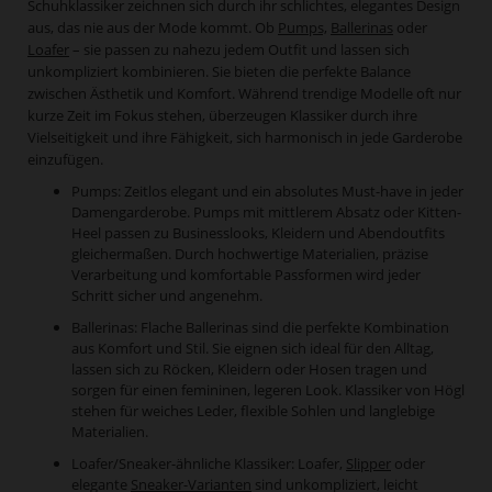
Schuhklassiker zeichnen sich durch ihr schlichtes, elegantes Design
aus, das nie aus der Mode kommt. Ob
Pumps,
Ballerinas
oder
Loafer
– sie passen zu nahezu jedem Outfit und lassen sich
unkompliziert kombinieren. Sie bieten die perfekte Balance
zwischen Ästhetik und Komfort. Während trendige Modelle oft nur
kurze Zeit im Fokus stehen, überzeugen Klassiker durch ihre
Vielseitigkeit und ihre Fähigkeit, sich harmonisch in jede Garderobe
einzufügen.
Pumps: Zeitlos elegant und ein absolutes Must-have in jeder
Damengarderobe. Pumps mit mittlerem Absatz oder Kitten-
Heel passen zu Businesslooks, Kleidern und Abendoutfits
gleichermaßen. Durch hochwertige Materialien, präzise
Verarbeitung und komfortable Passformen wird jeder
Schritt sicher und angenehm.
Ballerinas: Flache Ballerinas sind die perfekte Kombination
aus Komfort und Stil. Sie eignen sich ideal für den Alltag,
lassen sich zu Röcken, Kleidern oder Hosen tragen und
sorgen für einen femininen, legeren Look. Klassiker von Högl
stehen für weiches Leder, flexible Sohlen und langlebige
Materialien.
Loafer/Sneaker-ähnliche Klassiker: Loafer,
Slipper
oder
elegante
Sneaker-Varianten
sind unkompliziert, leicht