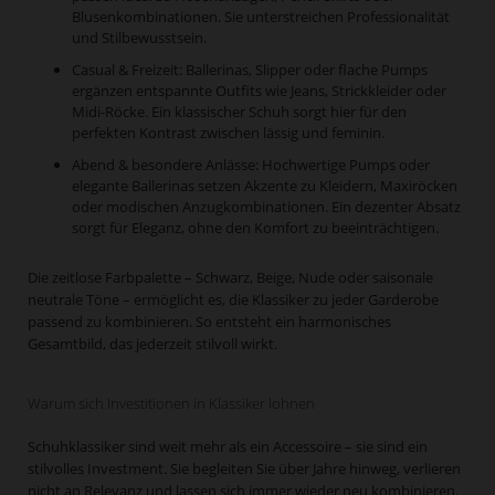
Blusenkombinationen. Sie unterstreichen Professionalität
und Stilbewusstsein.
Casual & Freizeit: Ballerinas, Slipper oder flache Pumps
ergänzen entspannte Outfits wie Jeans, Strickkleider oder
Midi-Röcke. Ein klassischer Schuh sorgt hier für den
perfekten Kontrast zwischen lässig und feminin.
Abend & besondere Anlässe: Hochwertige Pumps oder
elegante Ballerinas setzen Akzente zu Kleidern, Maxiröcken
oder modischen Anzugkombinationen. Ein dezenter Absatz
sorgt für Eleganz, ohne den Komfort zu beeinträchtigen.
Die zeitlose Farbpalette – Schwarz, Beige, Nude oder saisonale
neutrale Töne – ermöglicht es, die Klassiker zu jeder Garderobe
passend zu kombinieren. So entsteht ein harmonisches
Gesamtbild, das jederzeit stilvoll wirkt.
Warum sich Investitionen in Klassiker lohnen
Schuhklassiker sind weit mehr als ein Accessoire – sie sind ein
stilvolles Investment. Sie begleiten Sie über Jahre hinweg, verlieren
nicht an Relevanz und lassen sich immer wieder neu kombinieren.