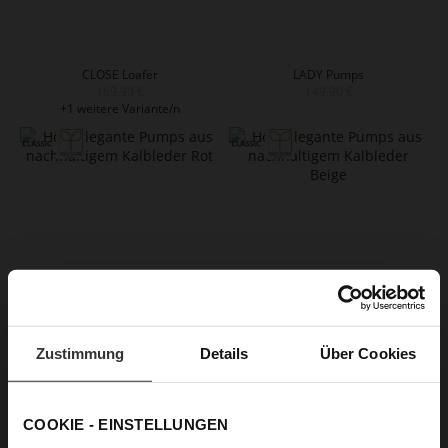
CLOSE Loafer
LADY Pumps
169,90 €
149,90 €
+1 weitere Variante/n
Zustimmung
Details
Über Cookies
BOULEVARD 70 Pumps
BOULEVARD 70 Pumps
189,90 €
189,90 €
+2 weitere Variante/n
+2 weitere Variante/n
COOKIE - EINSTELLUNGEN