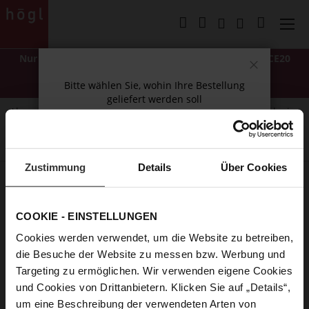
Direkt
zum
Mein Wa
Inhalt
Nur für kurze Zeit: -20 % EXTRA
mit Code
LASTCHANCE20
*Ausgenommen Classics und mit "NEW" gekennzeichnete Artikel.
Schließen
Bitte wählen Sie, wohin Ihre Bestellung
Nicht mit anderen Rabatten oder Aktionen kombinierbar.
geliefert werden soll
Abonnieren Sie unseren Newsletter und erhalten Sie exklusive
Please select your delivery country
Neuigkeiten und Angebote.
Warenkorb
Zustimmung
Details
Über Cookies
Weiter einkaufen
Sie haben keine Artikel im Warenkorb
COOKIE - EINSTELLUNGEN
Klicken Sie
hier
, um den Einkauf fortzusetzen.
Cookies werden verwendet, um die Website zu betreiben,
die Besuche der Website zu messen bzw. Werbung und
Targeting zu ermöglichen. Wir verwenden eigene Cookies
und Cookies von Drittanbietern. Klicken Sie auf „Details“,
um eine Beschreibung der verwendeten Arten von