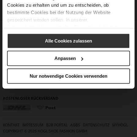
Cookies zu erhalten und um zu entscheiden, ob
bestimmte Cookies bei der Nutzung der Website
KUNDENSERVICE
gespeichert werden sollen. In unserer
KONTAKT
Datenschutzerklärung
erhalten Sie weitere Informationen.
UNTERNEHMEN
Alle Cookies zulassen
STORE FINDEN
Anpassen
FOLLOW US
ZAHLUNGSMETHODEN
Nur notwendige Cookies verwenden
KOSTENLOSER RÜCKVERSAND
KONTAKT
IMPRESSUM
B2B PORTAL
AGBS
DATENSCHUTZ
MYHÖGL
COPYRIGHT ©
2026
HÖGL SHOE FASHION GMBH