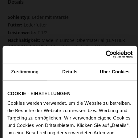
Details
Mehr
Leder mit Intarsie
Informationen
Lederfutter
F 1/2
Made in Europe, Obermaterial (LEATHER
WORKING GROUP Gold zertifiziert), Futter / Decksohle
(LEATHER WORKING GROUP Gold zertifiziert)
Softline, Nachhaltiges Produkt, Made in Europe
Kein Verschluss
Zustimmung
Details
Über Cookies
Nein
80
Pfennigabsatz / Stiletto
COOKIE - EINSTELLUNGEN
weiches Kalbleder, glatte Optik
Cookies werden verwendet, um die Website zu betreiben,
die Besuche der Website zu messen bzw. Werbung und
Care
Targeting zu ermöglichen. Wir verwenden eigene Cookies
und Cookies von Drittanbietern. Klicken Sie auf „Details“,
um eine Beschreibung der verwendeten Arten von