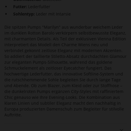
Futter:
Lederfutter
Sohlentyp:
Leder mit Intarsie
Die spitzen Pumps "Marilyn" aus wunderbar weichem Leder
im dunklen Rotton Barolo verkörpern selbstbewusste Eleganz,
mit charmanten Details. Als Teil der exklusiven Vienna Edition
interpretiert das Modell den Charme Wiens neu und
verbindet gekonnt zeitlose Eleganz mit modernen Akzenten.
So addiert der taillierte Stiletto-Absatz durchdachten Glamour
zur eleganten Pumps-Silhouette, während das goldene
Schmuckelement als zeitloser Eyecatcher fungiert. Das
hochwertige Lederfutter, das innovative Softline-System und
die rutschhemmende Sohle begleiten Sie durch lange Tage
und Abende. Ob zum Blazer, zum Kleid oder zur Stoffhose –
die dunkelroten Pumps ergänzen City-Styles mit raffiniertem
Chic genauso wie Ihre Evening-Looks. Die Kombination aus
klaren Linien und subtiler Eleganz macht den nachhaltig in
Europa produzierten Damenschuh zum Begleiter für stilvolle
Auftritte.