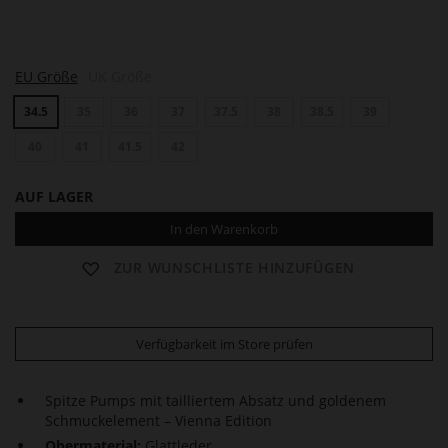
M
EU Größe
UK Größe
A
R
34.5
35
36
37
37.5
38
38.5
39
I
L
Y
40
41
41.5
42
N
AUF LAGER
In den Warenkorb
ZUR WUNSCHLISTE HINZUFÜGEN
Verfügbarkeit im Store prüfen
Spitze Pumps mit tailliertem Absatz und goldenem
Schmuckelement – Vienna Edition
Obermaterial:
Glattleder