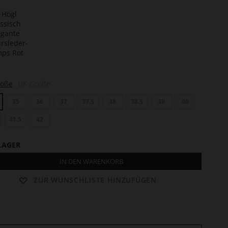
te
n
len
röße
UK Größe
35
36
37
37.5
38
38.5
39
40
41.5
42
LAGER
IN DEN WARENKORB
ZUR WUNSCHLISTE HINZUFÜGEN