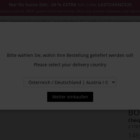
Nur für kurze Zeit: -20 % EXTRA
mit Code
LASTCHANCE20
ssics und mit "NEW" gekennzeichnete Artikel. Nicht mit anderen Rabatten oder Aktio
Sie unseren Newsletter und erhalten Sie exklusive Neuigkeiten u
CESSOIRES
JACKEN & MÄNTEL
NEW
SALE
INS
Bitte wählen Sie, wohin Ihre Bestellung geliefert werden soll
Please select your delivery country
Weiter einkaufen
BO
Choc
2-176
149