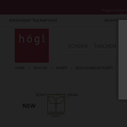
*Ausgenommen Cla
Kostenloser Rückversand
Abonnieren 
Direkt
zum
Inhalt
SCHUHE
TASCHEN
AC
HOME
SCHUHE
PUMPS
BOULEVARD 60 PUMPS
Zum
Ende
der
Bildergalerie
springen