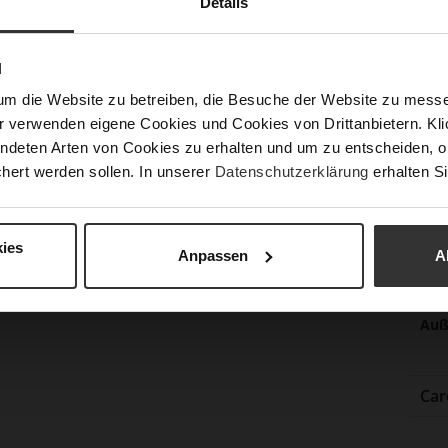
Details
Lei
Nac
N
um die Website zu betreiben, die Besuche der Website zu mes
r verwenden eigene Cookies und Cookies von Drittanbietern. Klic
Fun
ndeten Arten von Cookies zu erhalten und um zu entscheiden, o
hert werden sollen. In unserer
Datenschutzerklärung
erhalten Si
Ver
Gor
Abs
ies
Anpassen
A
(m
Abs
Auß
Car