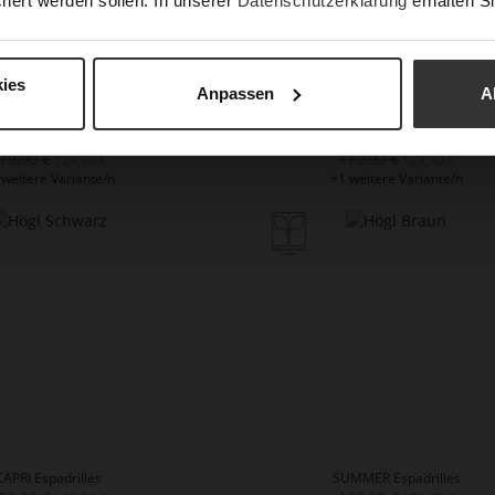
hert werden sollen. In unserer
Datenschutzerklärung
erhalten Si
ies
Anpassen
A
ALMA Espadrilles
PALMA Espadrilles
79,90 €
179,90 €
129,90 €
129,90 €
 weitere Variante/n
+1 weitere Variante/n
CAPRI Espadrilles
SUMMER Espadrilles