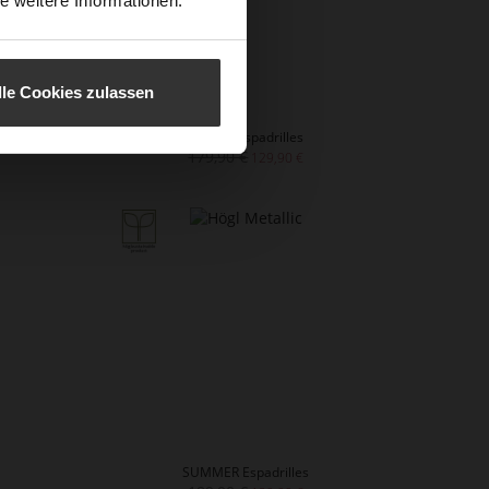
e weitere Informationen.
lle Cookies zulassen
AMELIE Espadrilles
179,90 €
129,90 €
SUMMER Espadrilles