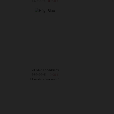
149,90 €
1
109,90 €
VIENNA Espadrilles
169,90 €
119,90 €
+1 weitere Variante/n