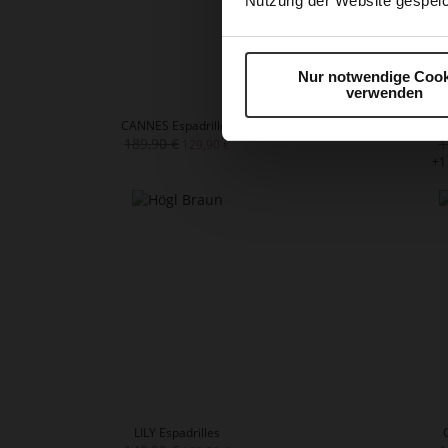
Nutzung der Website gespeic
Nur notwendige Cook
verwenden
CANNES Espadrilles
P
189,90 €
1
129,90 €
+1
LILY Espadrilles