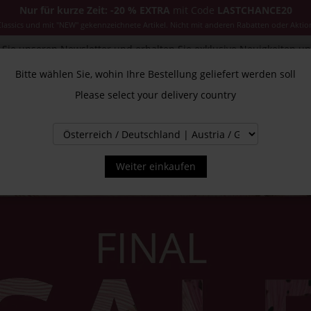
Nur für kurze Zeit: -20 % EXTRA
mit Code
LASTCHANCE20
ssics und mit "NEW" gekennzeichnete Artikel. Nicht mit anderen Rabatten oder Aktio
Sie unseren Newsletter und erhalten Sie exklusive Neuigkeiten u
Bitte wählen Sie, wohin Ihre Bestellung geliefert werden soll
Please select your delivery country
CESSOIRES
JACKEN & MÄNTEL
NEW
SALE
INS
Weiter einkaufen