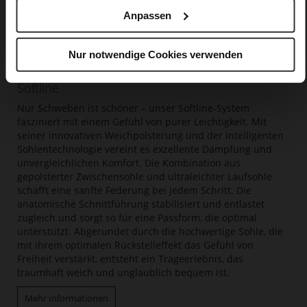
Anpassen
Nur notwendige Cookies verwenden
Softline
Nur Schweben ist schöner – unser Softline-System
fasziniert mit einem Gefühl von purer Leichtigkeit. Mit
seiner innovativen Weichpolsterung und der intelligenten
Sohlentechnologie vereint es exzellente Dämpfung und
unvergleichlichen Komfort. Die Kombination aus
gepolsterter Zwischensohle und ultraleichter Laufsohle
schafft eine sanfte Federung bei jedem Schritt. Die
anatomische Schnittführung stabilisiert und entlastet
zugleich und sorgt so für eine Passform, die optimal
unterstützt. Abgerundet durch die hochwertige Sohle, die
mit ihrem optimalen Rückstelleffekt das Gefühl von
Freiheit verstärkt, entsteht ein Trageerlebnis, das
traumhaft weich und unglaublich bequem ist.
Mehr Informationen