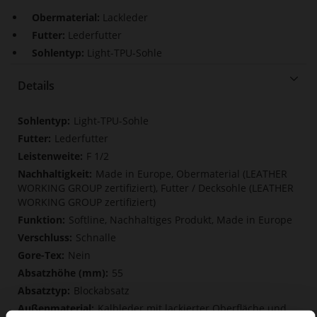
Obermaterial:
Lackleder
Futter:
Lederfutter
Sohlentyp:
Light-TPU-Sohle
Details
Mehr
Light-TPU-Sohle
Informationen
Lederfutter
F 1/2
Made in Europe, Obermaterial (LEATHER
WORKING GROUP zertifiziert), Futter / Decksohle (LEATHER
WORKING GROUP zertifiziert)
Softline, Nachhaltiges Produkt, Made in Europe
Schnalle
Nein
55
Blockabsatz
Kalbleder mit lackierter Oberfläche und