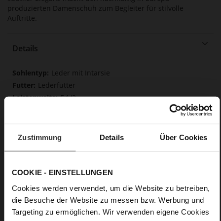
produzierten Damenschuh zum Begleiter für stilvolle
Auftritte.
Details
Mehr
Leder mit Intarsie
Informationen
Lederfutter
F 1/2
Made in Europe, Obermaterial (LEATHER
WORKING GROUP Gold zertifiziert), Futter / Decksohle
(LEATHER WORKING GROUP Gold zertifiziert)
Zustimmung
Details
Über Cookies
Softline, Nachhaltiges Produkt, Made in Europe
Kein Verschluss
Nein
COOKIE - EINSTELLUNGEN
80
Cookies werden verwendet, um die Website zu betreiben,
Pfennigabsatz / Stiletto
die Besuche der Website zu messen bzw. Werbung und
weiches Kalbleder, glatte Optik
Targeting zu ermöglichen. Wir verwenden eigene Cookies