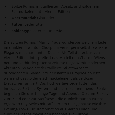
Spitze Pumps mit tailliertem Absatz und goldenem
Schmuckelement – Vienna Edition
Obermaterial:
Glattleder
Futter:
Lederfutter
Sohlentyp:
Leder mit Intarsie
Die spitzen Pumps "Marilyn" aus wunderbar weichem Leder
im dunklen Braunton Chocplum verkörpern selbstbewusste
Eleganz, mit charmanten Details. Als Teil der exklusiven
Vienna Edition interpretiert das Modell den Charme Wiens
neu und verbindet gekonnt zeitlose Eleganz mit modernen
Akzenten. So addiert der taillierte Stiletto-Absatz
durchdachten Glamour zur eleganten Pumps-Silhouette,
während das goldene Schmuckelement als zeitloser
Eyecatcher fungiert. Das hochwertige Lederfutter, das
innovative Softline-System und die rutschhemmende Sohle
begleiten Sie durch lange Tage und Abende. Ob zum Blazer,
zum Kleid oder zur Stoffhose – die dunkelbraunen Pumps
ergänzen City-Styles mit raffiniertem Chic genauso wie Ihre
Evening-Looks. Die Kombination aus klaren Linien und
subtiler Eleganz macht den nachhaltig in Europa