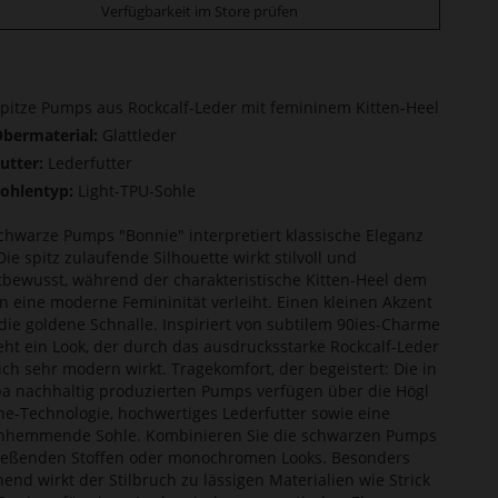
Verfügbarkeit im Store prüfen
pitze Pumps aus Rockcalf-Leder mit femininem Kitten-Heel
bermaterial:
Glattleder
utter:
Lederfutter
ohlentyp:
Light-TPU-Sohle
chwarze Pumps "Bonnie" interpretiert klassische Eleganz
Die spitz zulaufende Silhouette wirkt stilvoll und
tbewusst, während der charakteristische Kitten-Heel dem
n eine moderne Femininität verleiht. Einen kleinen Akzent
 die goldene Schnalle. Inspiriert von subtilem 90ies-Charme
eht ein Look, der durch das ausdrucksstarke Rockcalf-Leder
ich sehr modern wirkt. Tragekomfort, der begeistert: Die in
a nachhaltig produzierten Pumps verfügen über die Högl
ine-Technologie, hochwertiges Lederfutter sowie eine
hhemmende Sohle. Kombinieren Sie die schwarzen Pumps
ließenden Stoffen oder monochromen Looks. Besonders
end wirkt der Stilbruch zu lässigen Materialien wie Strick