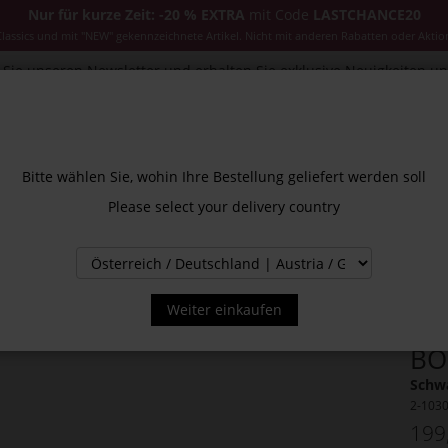
Nur für kurze Zeit: -20 % EXTRA
mit Code
LASTCHANCE20
ssics und mit "NEW" gekennzeichnete Artikel. Nicht mit anderen Rabatten oder Aktio
Sie unseren Newsletter und erhalten Sie exklusive Neuigkeiten u
CESSOIRES
JACKEN & MÄNTEL
NEW
SALE
INS
Bitte wählen Sie, wohin Ihre Bestellung geliefert werden soll
Please select your delivery country
Weiter einkaufen
BO
Schwa
2-103
199