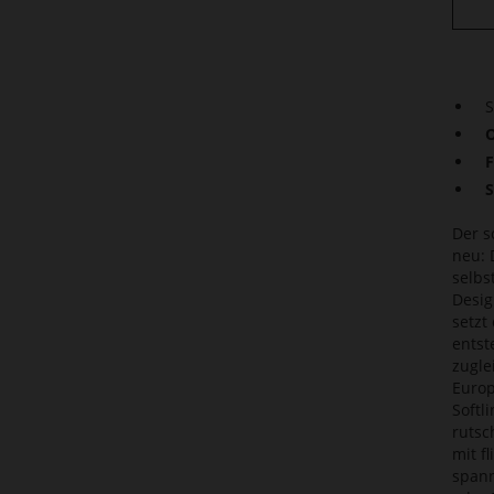
S
O
F
S
Der s
neu: 
selbs
Desig
setzt
entst
zugle
Europ
Softl
rutsc
mit f
spann