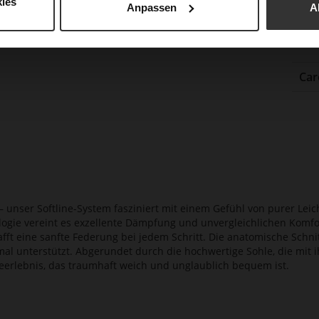
ies
Anpassen
A
Abs
Auß
Car
 unser Softline-System fasziniert mit einem Gefühl von purer Leic
logie vereint es exzellente Dämpfung und unvergleichlichen Komf
afft eine sanfte Federung bei jedem Schritt. Die anatomische Schnit
imal unterstützt. Abgerundet durch die hochwertige Sohle, die mit 
ageerlebnis, das traumhaft weich und unglaublich bequem ist.