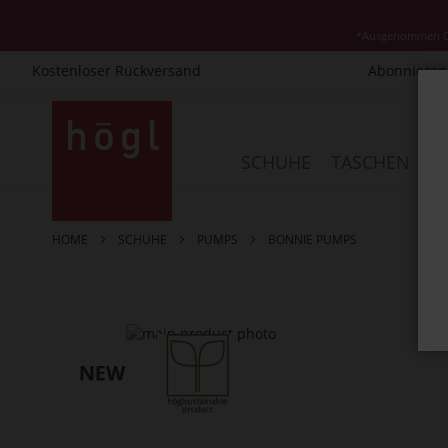
*Ausgenommen Cla
Kostenloser Rückversand
Abonnieren 
Direkt
zum
Inhalt
SCHUHE
TASCHEN
AC
HOME
SCHUHE
PUMPS
BONNIE PUMPS
Zum
Ende
der
Bildergalerie
springen