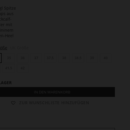
te
n
len
röße
UK Größe
35
36
37
37.5
38
38.5
39
40
41.5
42
LAGER
IN DEN WARENKORB
ZUR WUNSCHLISTE HINZUFÜGEN