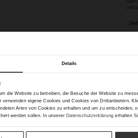
oder 
und u
Det
Meh
Soh
Inf
Fut
Lei
Details
Nac
N
um die Website zu betreiben, die Besuche der Website zu mes
Fun
r verwenden eigene Cookies und Cookies von Drittanbietern. Klic
ndeten Arten von Cookies zu erhalten und um zu entscheiden, o
Ver
hert werden sollen. In unserer
Datenschutzerklärung
erhalten Si
Gor
Abs
(m