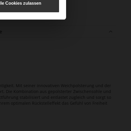
lle Cookies zulassen
atztyp
Taillierter Absatz
enmaterial
Rockcalf
e
htigkeit. Mit seiner innovativen Weichpolsterung und der
ort. Die Kombination aus gepolsterter Zwischensohle und
tführung stabilisiert und entlastet zugleich und sorgt so
ihrem optimalen Rückstelleffekt das Gefühl von Freiheit