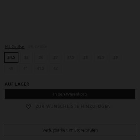
T
EU Größe
UK Größe
O
R
34.5
35
36
37
37.5
38
38.5
39
I
40
41
41.5
42
AUF LAGER
In den Warenkorb
ZUR WUNSCHLISTE HINZUFÜGEN
Verfügbarkeit im Store prüfen