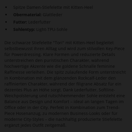
Spitze Damen-Stiefelette mit Kitten-Heel
Obermaterial:
Glattleder
Futter:
Lederfutter
Sohlentyp:
Light-TPU-Sohle
Die schwarze Stiefelette "Tori" mit Kitten-Heel begleitet
selbstbewusst Ihren Alltag und wird zum stilvollen Key-Piece
für Powerdressing. Klare Formen und reduzierte Details
unterstreichen den puristischen Charakter, während
hochwertige Akzente wie die goldene Schnalle feminine
Raffinesse verleihen. Die spitz zulaufende Form unterstreicht
in Kombination mit dem glänzenden Rockcalf-Leder den
raffinierten Charakter, während der filigrane Absatz für ein
dezentes Plus an Höhe sorgt. Dank Lederfutter, Softline-
Weichpolsterung und rutschhemmender Sohle entsteht eine
Balance aus Design und Komfort – ideal an langen Tagen im
Office oder in der City. Perfekt in Kombination zum Trend-
Piece Hosenanzug, zu modernen Business-Looks oder für
moderne City-Styles – die nachhaltig produzierte Stiefelette
ergänzt jedes Outfit zeitgemäß.