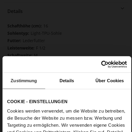
Details
Mehr
16
Informationen
Light-TPU-Sohle
Lederfutter
F 1/2
M
Made in Europe, Obermaterial (LEATHER
WORKING GROUP Gold zertifiziert), Futter / Decksohle
(LEATHER WORKING GROUP Gold zertifiziert)
Zustimmung
Details
Über Cookies
Softline, Nachhaltiges Produkt, Made in Europe
Reißverschluss
Nein
COOKIE - EINSTELLUNGEN
35
Cookies werden verwendet, um die Website zu betreiben,
Taillierter Absatz
die Besuche der Website zu messen bzw. Werbung und
Rockcalf
Targeting zu ermöglichen. Wir verwenden eigene Cookies
und Cookies von Drittanbietern. Klicken Sie auf „Details“,