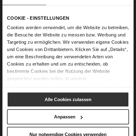
Show Password
COOKIE - EINSTELLUNGEN
Sign In
Cookies werden verwendet, um die Website zu betreiben,
Forgot Your Password?
die Besuche der Website zu messen bzw. Werbung und
Targeting zu ermöglichen. Wir verwenden eigene Cookies
und Cookies von Drittanbietern. Klicken Sie auf „Details“,
um eine Beschreibung der verwendeten Arten von
New Customers
Cookies zu erhalten und um zu entscheiden, ob
bestimmte Cookies bei der Nutzung der Website
Creating an account has many benefits: check out faster, keep
gespeichert werden sollen. In unserer
more than one address, track orders and more.
Datenschutzerklärung
erhalten Sie weitere Informationen.
Create an Account
Alle Cookies zulassen
Anpassen
CUSTOMER SERVICE
Nur notwendige Cookies verwenden