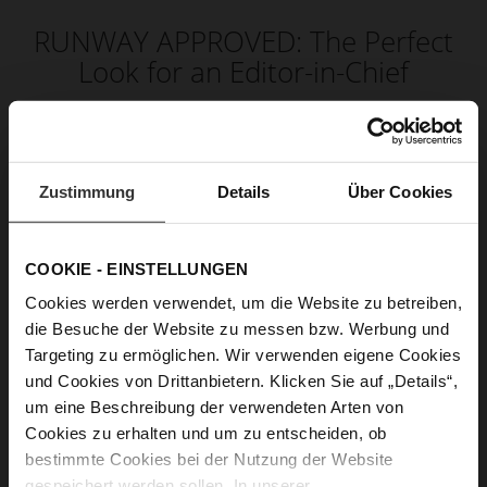
RUNWAY APPROVED: The Perfect
Look for an Editor-in-Chief
Timeless elegance with modern strength. Clean
lines, refined
pumps,
and a
statement
bag
create sophisticated accents,
Zustimmung
Details
Über Cookies
giving every outfit a confident and
commanding presence. Inspired by iconic
fashion aesthetics, this look effortlessly blends
COOKIE - EINSTELLUNGEN
professionalism with glamour – powerful,
Cookies werden verwendet, um die Website zu betreiben,
elegant, and absolutely runway approved.
die Besuche der Website zu messen bzw. Werbung und
Targeting zu ermöglichen. Wir verwenden eigene Cookies
und Cookies von Drittanbietern. Klicken Sie auf „Details“,
um eine Beschreibung der verwendeten Arten von
Cookies zu erhalten und um zu entscheiden, ob
bestimmte Cookies bei der Nutzung der Website
gespeichert werden sollen. In unserer