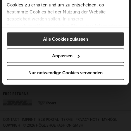
Cookies zu erhalten und um zu entscheiden, ob
CUSTOMER SERVICE
bestimmte Cookies bei der Nutzung der Website
gespeichert werden sollen. In unserer
CONTACT
Datenschutzerklärung
erhalten Sie weitere Informationen.
COMPANY
Alle Cookies zulassen
FIND A STORE
Anpassen
FOLLOW US
PAYMENT METHODS
Nur notwendige Cookies verwenden
FREE RETURNS
CONTACT
IMPRINT
B2B PORTAL
TERMS
PRIVACY NOTE
MYHÖGL
COPYRIGHT ©
2026
HÖGL SHOE FASHION GMBH