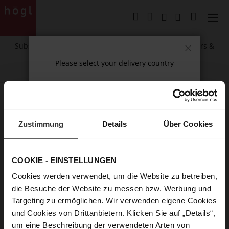
Skip
to
My Cart
Content
Subscribe to our newsletter and receive exclusive offers &
news.
Close
Please select your delivery country
Shopping Cart
You have no items in your shopping cart.
Continue shopping
Zustimmung
Details
Über Cookies
Click
here
to continue shopping.
COOKIE - EINSTELLUNGEN
Cookies werden verwendet, um die Website zu betreiben,
die Besuche der Website zu messen bzw. Werbung und
Targeting zu ermöglichen. Wir verwenden eigene Cookies
und Cookies von Drittanbietern. Klicken Sie auf „Details“,
um eine Beschreibung der verwendeten Arten von