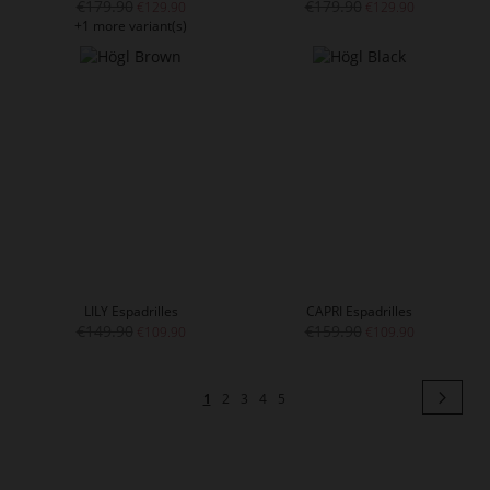
€179.90
€179.90
€129.90
€129.90
+1 more variant(s)
LILY Espadrilles
CAPRI Espadrilles
€149.90
€159.90
€109.90
€109.90
Page
Pag
Next
You're
Page
Page
Page
Page
1
2
3
4
5
currently
reading