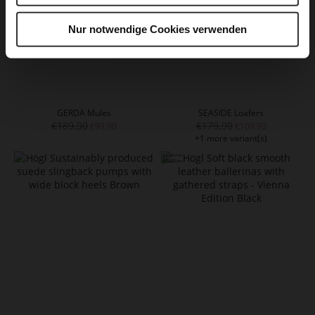
Nur notwendige Cookies verwenden
GERDA Mules
SEASIDE Loafers
€189.90
€179.90
€99.90
€109.90
+1 more variant(s)