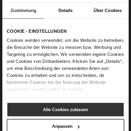
LILIAN Slingpumps
SIRIN Ballerinas
Zustimmung
Details
Über Cookies
€159.90
€189.90
€109.90
€99.90
+1 more variant(s)
COOKIE - EINSTELLUNGEN
Cookies werden verwendet, um die Website zu betreiben,
die Besuche der Website zu messen bzw. Werbung und
Targeting zu ermöglichen. Wir verwenden eigene Cookies
und Cookies von Drittanbietern. Klicken Sie auf „Details“,
um eine Beschreibung der verwendeten Arten von
Cookies zu erhalten und um zu entscheiden, ob
bestimmte Cookies bei der Nutzung der Website
gespeichert werden sollen. In unserer
TERANCE Sneakers
MONA Slingballerinas
Datenschutzerklärung
erhalten Sie weitere Informationen.
€179.90
€189.90
€129.90
€129.90
Alle Cookies zulassen
Anpassen