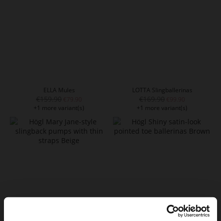
ELLA Mules
LOTTA Slingballerinas
€159.90
€169.90
€79.90
€99.90
+1 more variant(s)
+1 more variant(s)