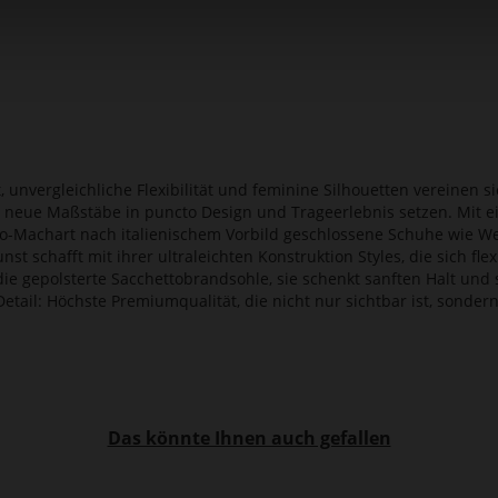
, unvergleichliche Flexibilität und feminine Silhouetten vereinen si
e neue Maßstäbe in puncto Design und Trageerlebnis setzen. Mit e
o-Machart nach italienischem Vorbild geschlossene Schuhe wie Wed
nst schafft mit ihrer ultraleichten Konstruktion Styles, die sich 
e gepolsterte Sacchettobrandsohle, sie schenkt sanften Halt und s
 Detail: Höchste Premiumqualität, die nicht nur sichtbar ist, sonde
Das könnte Ihnen auch gefallen