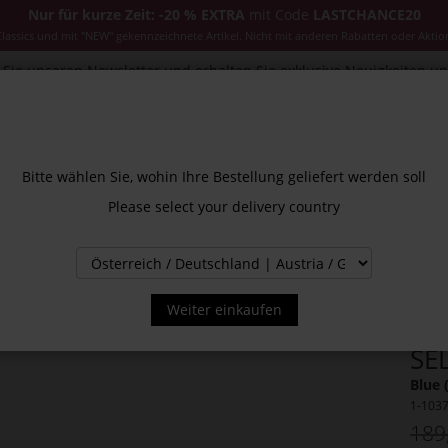
Nur für kurze Zeit: -20 % EXTRA
mit Code
LASTCHANCE20
ssics und mit "NEW" gekennzeichnete Artikel. Nicht mit anderen Rabatten oder Aktio
Sie unseren Newsletter und erhalten Sie exklusive Neuigkeiten u
CESSOIRES
JACKEN & MÄNTEL
NEW
SALE
INS
Bitte wählen Sie, wohin Ihre Bestellung geliefert werden soll
Please select your delivery country
Weiter einkaufen
SE
Blue 
1-103
189