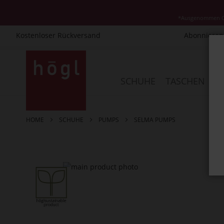
*Ausgenommen Cla
Kostenloser Rückversand
Abonnieren 
Direkt
zum
Inhalt
SCHUHE
TASCHEN
AC
HOME
SCHUHE
PUMPS
SELMA PUMPS
Zum
Ende
der
Bildergalerie
springen