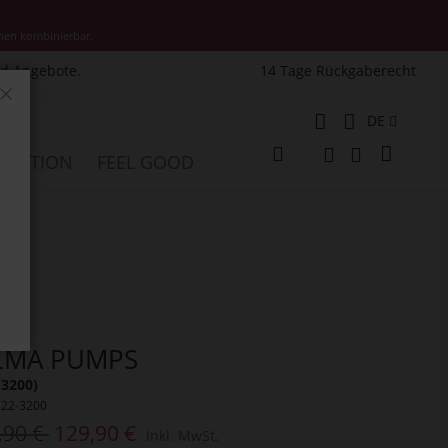
nen kombinierbar.
nd Angebote.
14 Tage Rückgaberecht
Schließen
Sprache
DE
Mein W
PIRATION
FEEL GOOD
Veränderung
Suche
Suche
LMA PUMPS
(3200)
722-3200
,90 €
129,90 €
Inkl. MwSt.