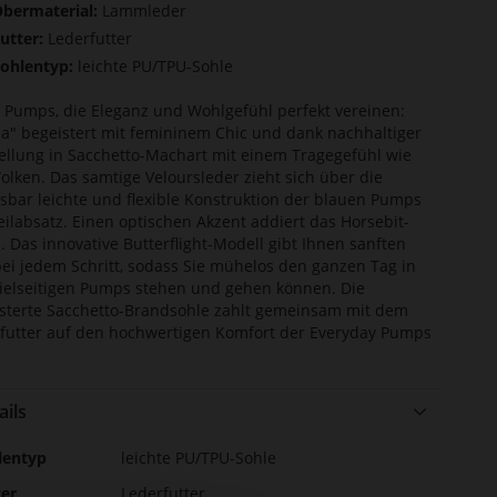
bermaterial:
Lammleder
utter:
Lederfutter
ohlentyp:
leichte PU/TPU-Sohle
 Pumps, die Eleganz und Wohlgefühl perfekt vereinen:
a" begeistert mit femininem Chic und dank nachhaltiger
ellung in Sacchetto-Machart mit einem Tragegefühl wie
olken. Das samtige Veloursleder zieht sich über die
sbar leichte und flexible Konstruktion der blauen Pumps
eilabsatz. Einen optischen Akzent addiert das Horsebit-
l. Das innovative Butterflight-Modell gibt Ihnen sanften
bei jedem Schritt, sodass Sie mühelos den ganzen Tag in
ielseitigen Pumps stehen und gehen können. Die
sterte Sacchetto-Brandsohle zahlt gemeinsam mit dem
futter auf den hochwertigen Komfort der Everyday Pumps
ails
r
lentyp
leichte PU/TPU-Sohle
ormationen
ter
Lederfutter