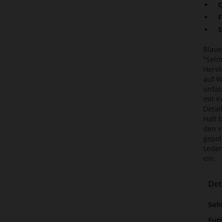
O
F
S
Blaue
"Selm
Herst
auf W
unfas
mit K
Detai
Halt 
den v
gepol
Leder
ein.
Det
Meh
Soh
Inf
Fut