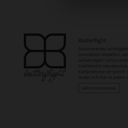
Zum
Anfang
der
Bildergalerie
springen
Butterflight
Faszinierende Leichtigkeit
innovativen Modellen, di
aufwendigen Fullsacchett
traditionelle Handwerksku
Kompromisse verspricht di
findet sich hier in jedem
Mehr Informationen