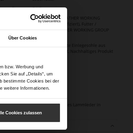
stenweite
F 1/2
hhaltigkeit
Obermaterial (LEATHER WORKING
GROUP Gold zertifiziert), Futter /
Decksohle (LEATHER WORKING GROUP
zertifiziert)
Über Cookies
ktion
Fest eingearbeitete Einlegesohle aus
Leder, Butterflight, Nachhaltiges Produkt
schluss
Kein Verschluss
sen bzw. Werbung und
e-Tex
Nein
ken Sie auf „Details“, um
atzhöhe
33
b bestimmte Cookies bei der
m)
e weitere Informationen.
atztyp
Keilabsatz
enmaterial
edles, hochwertiges Lammleder in
matter Optik
lle Cookies zulassen
e