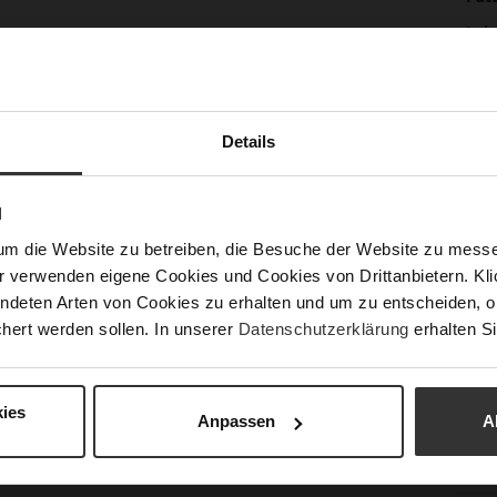
Lei
Nac
Details
Fun
N
Ver
um die Website zu betreiben, die Besuche der Website zu mes
Gor
r verwenden eigene Cookies und Cookies von Drittanbietern. Klic
Abs
ndeten Arten von Cookies zu erhalten und um zu entscheiden, o
(m
hert werden sollen. In unserer
Datenschutzerklärung
erhalten Si
Abs
Auß
ies
Anpassen
A
Car