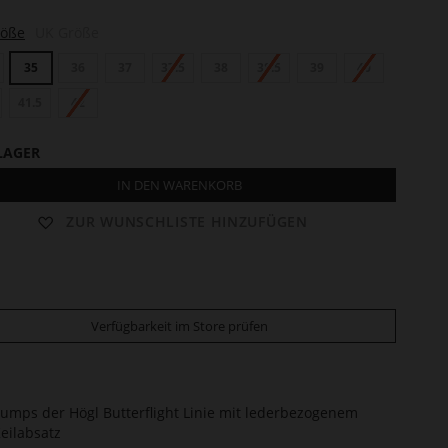
röße
UK Größe
35
36
37
37.5
38
38.5
39
40
41.5
42
LAGER
IN DEN WARENKORB
ZUR WUNSCHLISTE HINZUFÜGEN
Verfügbarkeit im Store prüfen
umps der Högl Butterflight Linie mit lederbezogenem
eilabsatz