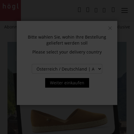
Direkt
zum
Mein Wa
Inhalt
Abonnieren Sie unseren Newsletter und erhalten Sie exklusive
Neuigkeiten und Angebote.
Schließen
Bitte wählen Sie, wohin Ihre Bestellung
geliefert werden soll
Please select your delivery country
Weiter einkaufen