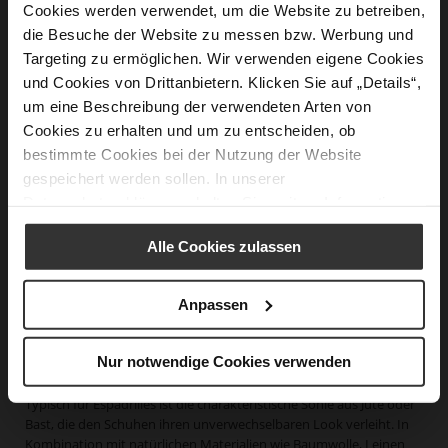
Cookies werden verwendet, um die Website zu betreiben,
die Besuche der Website zu messen bzw. Werbung und
Targeting zu ermöglichen. Wir verwenden eigene Cookies
SUMMER Espadrilles
SUMMER Espadrilles
209,90 €
199,90 €
149,90 €
139,90 €
und Cookies von Drittanbietern. Klicken Sie auf „Details“,
um eine Beschreibung der verwendeten Arten von
Cookies zu erhalten und um zu entscheiden, ob
bestimmte Cookies bei der Nutzung der Website
gespeichert werden sollen. In unserer
Datenschutzerklärung
erhalten Sie weitere Informationen.
Damen Espadrilles – leichte Sommerschuhe mit mediterranem Flair
Alle Cookies zulassen
Espadrilles sind die perfekten Sommerschuhe für warme Tage.
Kaum ein Schuhmodell verbindet Leichtigkeit, Komfort und Stil so
Anpassen
harmonisch wie Damen Espadrilles. Ob im Urlaub, in der Stadt oder
beim Sommerfest – die vielseitigen Slipper lassen sich mühelos zu
unterschiedlichen Looks kombinieren und verleihen jedem Outfit
Nur notwendige Cookies verwenden
eine entspannte, elegante Note.
Typisch für Espadrilles ist die charakteristische Sohle aus Jute oder
Bast, die den Schuhen ihren unverwechselbaren Look verleiht. In
Kombination mit natürlichen Materialien wie Baumwolle, Leinen