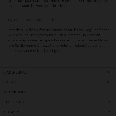
Farben und Materialien. So finden Sie für jeden Stil und Anlass das
passende Modell – von casual bis elegant.
Högl Espadrilles online entdecken
Entdecken Sie die Vielfalt an Damen Espadrilles bei Högl und finden
Sie Ihre neuen Lieblingsschuhe für den Sommer. Ob klassisch,
feminin oder modern – Espadrilles sind ein unverzichtbares Must-
have für die warme Jahreszeit und verleihen jedem Outfit eine
mühelose, sommerliche Leichtigkeit.
KUNDENSERVICE
KONTAKT
UNTERNEHMEN
STORE FINDEN
FOLLOW US