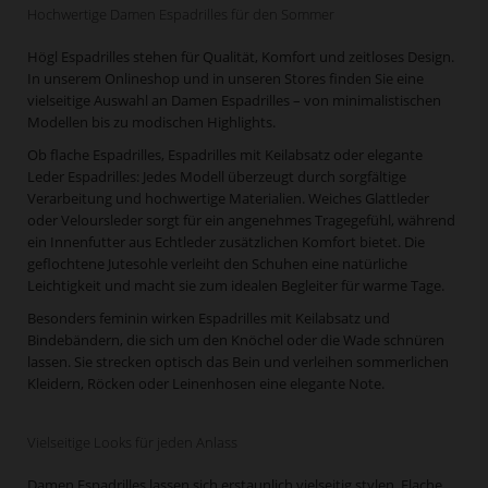
Hochwertige Damen Espadrilles für den Sommer
Högl Espadrilles stehen für Qualität, Komfort und zeitloses Design.
In unserem Onlineshop und in unseren Stores finden Sie eine
vielseitige Auswahl an Damen Espadrilles – von minimalistischen
Modellen bis zu modischen Highlights.
Ob flache Espadrilles, Espadrilles mit Keilabsatz oder elegante
Leder Espadrilles: Jedes Modell überzeugt durch sorgfältige
Verarbeitung und hochwertige Materialien. Weiches Glattleder
oder Veloursleder sorgt für ein angenehmes Tragegefühl, während
ein Innenfutter aus Echtleder zusätzlichen Komfort bietet. Die
geflochtene Jutesohle verleiht den Schuhen eine natürliche
Leichtigkeit und macht sie zum idealen Begleiter für warme Tage.
Besonders feminin wirken Espadrilles mit Keilabsatz und
Bindebändern, die sich um den Knöchel oder die Wade schnüren
lassen. Sie strecken optisch das Bein und verleihen sommerlichen
Kleidern, Röcken oder Leinenhosen eine elegante Note.
Vielseitige Looks für jeden Anlass
Damen Espadrilles lassen sich erstaunlich vielseitig stylen. Flache