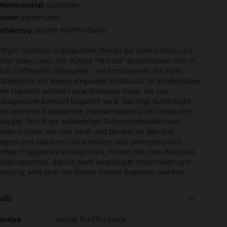
bermaterial:
Glattleder
utter:
Lederfutter
ohlentyp:
leichte PU/TPU-Sohle
rflight Softness in elegantem Design für komfortable und
 Everyday-Looks: Die Pumps "Marina" präsentieren sich in
isch, raffinierter Silhouette – sie kombinieren die Form
 Ballerinas mit einem eleganten Keilabsatz. In Kombination
em Horsebit entsteht eine feminine Optik, die von
sragendem Komfort begleitet wird. Die Högl Butterflight
le vereinen traditionelle Handwerkskunst mit moderner
ologie. Durch die aufwendige Fullsacchetto-Machart
ehen Schuhe, die sich sanft und flexibel an den Fuß
egen und dabei ein ultraleichtes und unvergleichlich
mes Tragegefühl ermöglichen. Pumps mit dem Potenzial
ieblingsschuh, die Sie dank langlebiger Materialien und
beitung weit über die Saison hinaus begleiten werden.
ails
r
lentyp
leichte PU/TPU-Sohle