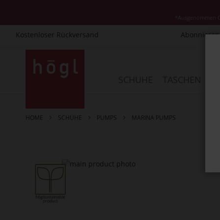
*Ausgenommen Cla
Kostenloser Rückversand
Abonnieren 
Direkt
zum
Inhalt
SCHUHE
TASCHEN
AC
HOME
SCHUHE
PUMPS
MARINA PUMPS
Zum
Ende
der
Bildergalerie
springen