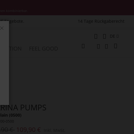
nen kombinierbar.
nd Angebote.
14 Tage Rückgaberecht
Schließen
Sprache
DE
Mein W
PIRATION
FEEL GOOD
Veränderung
Suche
Suche
RINA PUMPS
lain (0500)
700-0500
,90 €
109,90 €
Inkl. MwSt.