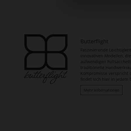
Zum
Anfang
der
Bildergalerie
springen
Butterflight
Faszinierende Leichtigkeit
innovativen Modellen, di
aufwendigen Fullsacchett
traditionelle Handwerksku
Kompromisse verspricht di
findet sich hier in jedem
Mehr Informationen