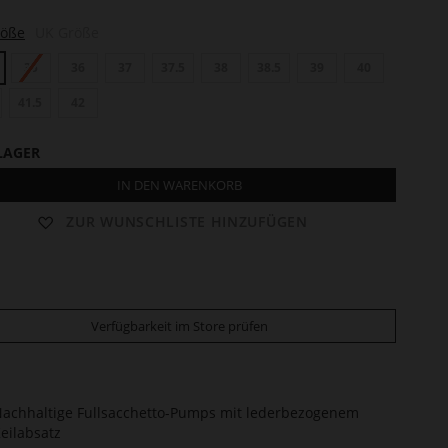
röße
UK Größe
35
36
37
37.5
38
38.5
39
40
41.5
42
LAGER
IN DEN WARENKORB
ZUR WUNSCHLISTE HINZUFÜGEN
Verfügbarkeit im Store prüfen
achhaltige Fullsacchetto-Pumps mit lederbezogenem
eilabsatz