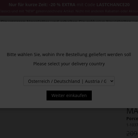
Nur für kurze Zeit: -20 % EXTRA
mit Code
LASTCHANCE20
ssics und mit "NEW" gekennzeichnete Artikel. Nicht mit anderen Rabatten oder Aktio
Sie unseren Newsletter und erhalten Sie exklusive Neuigkeiten u
CESSOIRES
JACKEN & MÄNTEL
NEW
SALE
INS
Bitte wählen Sie, wohin Ihre Bestellung geliefert werden soll
Please select your delivery country
Weiter einkaufen
MA
Porce
1-103
209