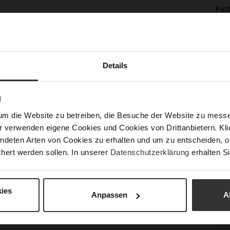
Inf
Fut
Lei
Nac
Details
Fun
N
Ver
um die Website zu betreiben, die Besuche der Website zu mes
r verwenden eigene Cookies und Cookies von Drittanbietern. Klic
Gor
ndeten Arten von Cookies zu erhalten und um zu entscheiden, o
Abs
hert werden sollen. In unserer
Datenschutzerklärung
erhalten Si
(m
Abs
ies
Auß
Anpassen
A
Car