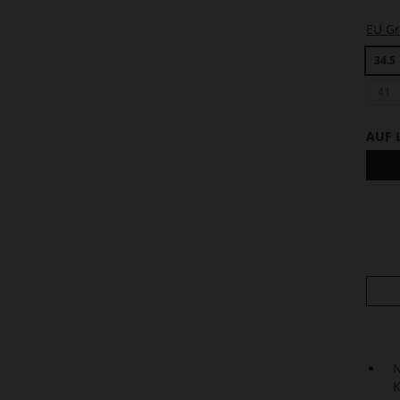
EU G
34.5
41
AUF 
N
K