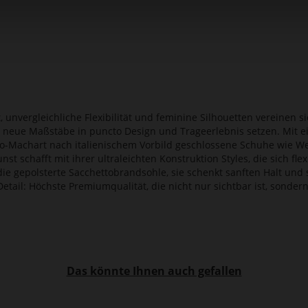
, unvergleichliche Flexibilität und feminine Silhouetten vereinen si
e neue Maßstäbe in puncto Design und Trageerlebnis setzen. Mit e
o-Machart nach italienischem Vorbild geschlossene Schuhe wie Wed
nst schafft mit ihrer ultraleichten Konstruktion Styles, die sich 
e gepolsterte Sacchettobrandsohle, sie schenkt sanften Halt und s
 Detail: Höchste Premiumqualität, die nicht nur sichtbar ist, sonde
Das könnte Ihnen auch gefallen