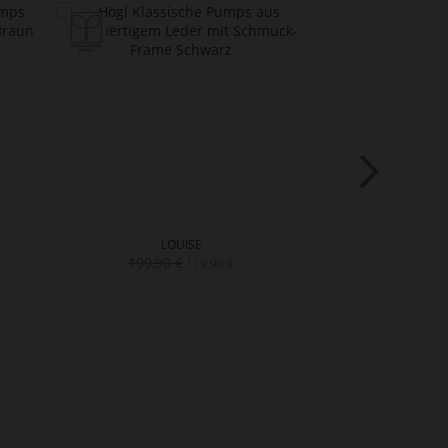
LOUISE
SH
199,90 €
189,90 
119,90 €