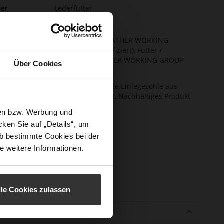
ormationen
ter
Lederfutter
stenweite
F 1/2
hhaltigkeit
Obermaterial (LEATHER WORKING
GROUP Gold zertifiziert), Futter /
Decksohle (LEATHER WORKING GROUP
Über Cookies
zertifiziert)
ktion
Fest eingearbeitete Einlegesohle aus
Leder, Butterflight, Nachhaltiges Produkt
schluss
Kein Verschluss
sen bzw. Werbung und
ken Sie auf „Details“, um
e-Tex
Nein
b bestimmte Cookies bei der
atzhöhe
33
e weitere Informationen.
m)
atztyp
Keilabsatz
enmaterial
True Glove
lle Cookies zulassen
e