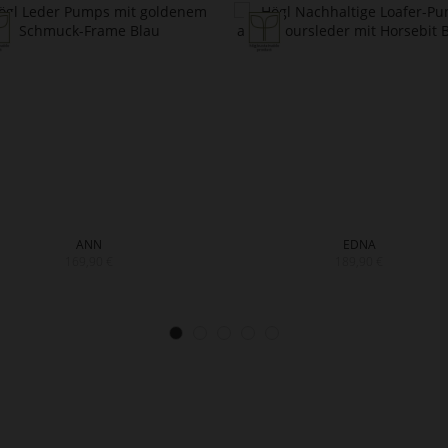
ANN
EDNA
169,90 €
189,90 €