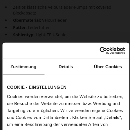
Zeitlos klassische Veloursleder-Pumps mit covered
Blockabsatz
Obermaterial:
Veloursleder
Futter:
Lederfutter
Sohlentyp:
Light-TPU-Sohle
Für elegante Outfits sind unsere Veloursleder-Pumps mit
covered Blockabsatz attraktive Key-Pieces. Ihr klassischer Look
ist geprägt vom tiefen, trapezförmigen Ausschnitt. Sehr
bequem sind die mit atmungsaktivem Lederfutter
Zustimmung
Details
Über Cookies
ausgestatteten '"Boulevard 45" auch wegen des breiten
Blockabsatzes. Die umweltfreundliche Produktion erfolgt in
Europa.
COOKIE - EINSTELLUNGEN
Cookies werden verwendet, um die Website zu betreiben,
Details
die Besuche der Website zu messen bzw. Werbung und
Targeting zu ermöglichen. Wir verwenden eigene Cookies
Mehr
Light-TPU-Sohle
und Cookies von Drittanbietern. Klicken Sie auf „Details“,
Informationen
Lederfutter
um eine Beschreibung der verwendeten Arten von
F 1/2