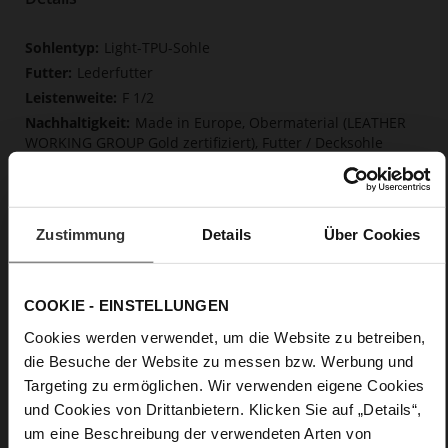
Mehr
Light-TPU-Sohle
Informationen
Lederfutter
F 1/2
Made in Europe, Obermaterial (LEATHER
WORKING GROUP Gold zertifiziert), Futter / Decksohle
(LEATHER WORKING GROUP Gold zertifiziert)
Softline, Nachhaltiges Produkt, Made in Europe
Kein Verschluss
Zustimmung
Details
Über Cookies
Nein
45
Blockabsatz
COOKIE - EINSTELLUNGEN
edles, hochwertiges Lammleder in matter
Optik
Cookies werden verwendet, um die Website zu betreiben,
die Besuche der Website zu messen bzw. Werbung und
Targeting zu ermöglichen. Wir verwenden eigene Cookies
Care
und Cookies von Drittanbietern. Klicken Sie auf „Details“,
um eine Beschreibung der verwendeten Arten von