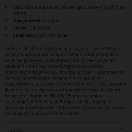
Klassische Pumps aus hochwertigem Leder mit Schmuck-
Frame
Obermaterial:
Glattleder
Futter:
Lederfutter
Sohlentyp:
Light-TPU-Sohle
Zeitlos, schlicht und doch feminin elegant: "Louise" ist ein
beiger Pumps, der sich in super softem Leder präsentiert.
Einen zeitgemäßen Touch ergänzt die Karree-Spitze mit
goldenem Frame. Der lederbezogene Blockabsatz
unterstreicht die stilvolle Silhouette und zahlt zusammen mit
der rutschhemmenden Sohle auf den bequemen
Tragekomfort ein. Klassische Pumps sind ideale Begleiter zum
Business Suit am Morgen und zum Dinner Look am Abend.
Ein weiteres Highlight: Die Högl Pumps stammen aus
nachhaltiger Herstellung in Europa – dank langlebiger
Materialien, perfekter Passform und zeitlosem Design werden
Sie lange Zeit Freude an ihnen haben.
Details