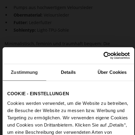
Pumps aus hochwertigem Veloursleder
Obermaterial:
Veloursleder
Futter:
Lederfutter
Sohlentyp:
Light-TPU-Sohle
Minimalistisch, feminin und traumhaft bequem: Die
schwarzen Pumps "Bette" von Högl brillieren in der
Kombination aus nachhaltigem Veloursleder und dem
taillierten Absatz in glänzender Optik. Das hochwertige
Lederfutter unterstützt das komfortable Tragegefühl,
Zustimmung
Details
Über Cookies
während die spitze Silhouette dem Damenschuh eine
moderne Note verleiht. In klassischem Schwarz werden die
Pumps "Bette" zum vielseitigen Stylingpartner – perfekt für
Büro, Dinner oder City-Looks.
COOKIE - EINSTELLUNGEN
Cookies werden verwendet, um die Website zu betreiben,
Details
die Besuche der Website zu messen bzw. Werbung und
Targeting zu ermöglichen. Wir verwenden eigene Cookies
und Cookies von Drittanbietern. Klicken Sie auf „Details“,
Mehr
Light-TPU-Sohle
Informationen
um eine Beschreibung der verwendeten Arten von
Lederfutter