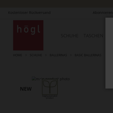
Kostenloser Rückversand
Abonnieren 
Direkt
zum
Inhalt
SCHUHE
TASCHEN
AC
HOME
SCHUHE
BALLERINAS
BASIC BALLERINAS
Zum
Ende
der
Bildergalerie
springen