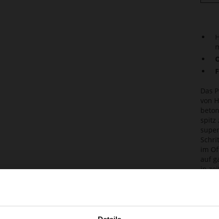
H
m
O
F
Das P
von H
beton
spitz
super
Schri
im Of
auf g
in ze
lange
Det