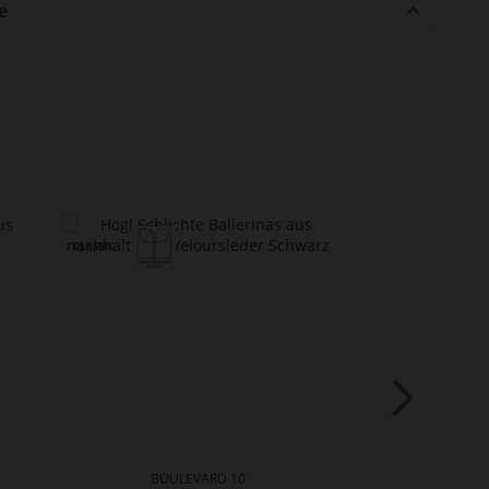
e
BOULEVARD 10
BA