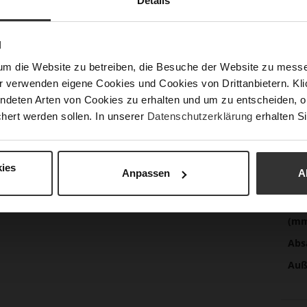
Details
Meh
Fut
Inf
Lei
N
Nac
um die Website zu betreiben, die Besuche der Website zu mes
r verwenden eigene Cookies und Cookies von Drittanbietern. Klic
ndeten Arten von Cookies zu erhalten und um zu entscheiden, o
Fun
hert werden sollen. In unserer
Datenschutzerklärung
erhalten Si
Ver
ies
Anpassen
A
Gor
Abs
(m
Abs
Auß