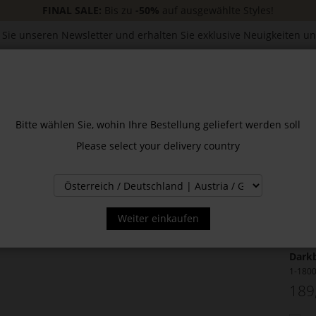
FINAL SALE:
Bis zu
-50%
auf ausgewählte Styles!
Sie unseren Newsletter und erhalten Sie exklusive Neuigkeiten u
CESSOIRES
JACKEN & MÄNTEL
NEW
SALE
INS
Bitte wählen Sie, wohin Ihre Bestellung geliefert werden soll
Please select your delivery country
Weiter einkaufen
BA
Darkb
1-180
189