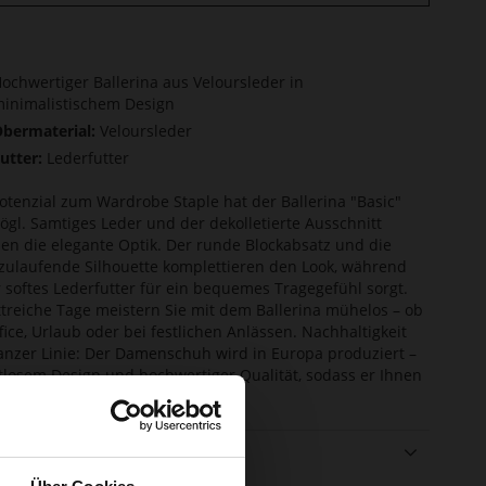
ochwertiger Ballerina aus Veloursleder in
inimalistischem Design
bermaterial:
Veloursleder
utter:
Lederfutter
otenzial zum Wardrobe Staple hat der Ballerina "Basic"
ögl. Samtiges Leder und der dekolletierte Ausschnitt
en die elegante Optik. Der runde Blockabsatz und die
 zulaufende Silhouette komplettieren den Look, während
 softes Lederfutter für ein bequemes Tragegefühl sorgt.
ttreiche Tage meistern Sie mit dem Ballerina mühelos – ob
fice, Urlaub oder bei festlichen Anlässen. Nachhaltigkeit
anzer Linie: Der Damenschuh wird in Europa produziert –
itlosem Design und hochwertiger Qualität, sodass er Ihnen
 Zeit Freude bereiten wird.
ails