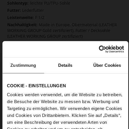
Mehr
leichte PU/TPU-Sohle
Informationen
Lederfutter
F 1/2
Made in Europe, Obermaterial (LEATHER
WORKING GROUP Gold zertifiziert), Futter / Decksohle
(LEATHER WORKING GROUP zertifiziert)
Fest eingearbeitete Einlegesohle aus Leder,
Softline, Nachhaltiges Produkt, Made in Europe
Schnalle
Nein
Zustimmung
Details
Über Cookies
70
Pfennigabsatz / Stiletto
Ziegenleder, fein geschliffen mit samtiger
COOKIE - EINSTELLUNGEN
Optik
Cookies werden verwendet, um die Website zu betreiben,
die Besuche der Website zu messen bzw. Werbung und
Care
Targeting zu ermöglichen. Wir verwenden eigene Cookies
und Cookies von Drittanbietern. Klicken Sie auf „Details“,
um eine Beschreibung der verwendeten Arten von