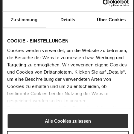
Upper Material:
Patent Leather
Lining:
Leather
Zustimmung
Details
Über Cookies
Details
COOKIE - EINSTELLUNGEN
More
Leather
Information
Cookies werden verwendet, um die Website zu betreiben,
F 1/2
die Besuche der Website zu messen bzw. Werbung und
Made in Europe
Targeting zu ermöglichen. Wir verwenden eigene Cookies
Firmly integrated leather insole, Made in Europe
und Cookies von Drittanbietern. Klicken Sie auf „Details“,
No Lacing
um eine Beschreibung der verwendeten Arten von
No
Cookies zu erhalten und um zu entscheiden, ob
60
bestimmte Cookies bei der Nutzung der Website
Sharp Stiletto Heel
gespeichert werden sollen. In unserer
very soft lambskin with a glossy look
Datenschutzerklärung
erhalten Sie weitere Informationen.
Care
Alle Cookies zulassen