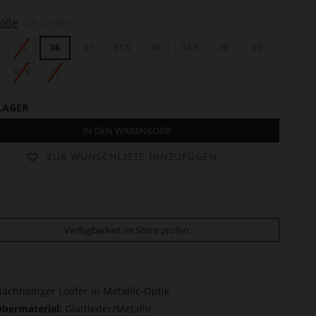
röße
UK Größe
35
36
37
37.5
38
38.5
39
40
41.5
42
LAGER
IN DEN WARENKORB
ZUR WUNSCHLISTE HINZUFÜGEN
Verfügbarkeit im Store prüfen
achhaltiger Loafer in Metallic-Optik
bermaterial:
Glattleder/Metallic