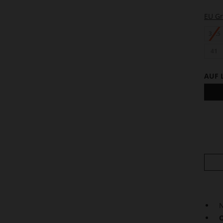
EU G
34.5
41
AUF 
N
O