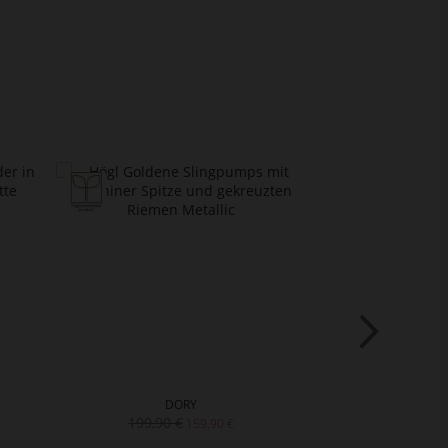
DORY
CHA
199,90 €
159,90 €