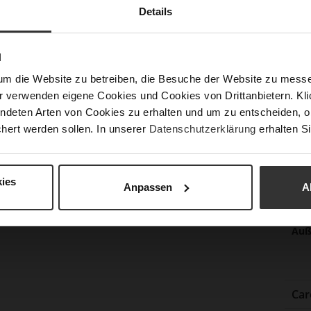
Details
Nac
N
um die Website zu betreiben, die Besuche der Website zu mes
Fun
r verwenden eigene Cookies und Cookies von Drittanbietern. Klic
ndeten Arten von Cookies zu erhalten und um zu entscheiden, o
Ver
hert werden sollen. In unserer
Datenschutzerklärung
erhalten Si
Gor
Abs
ies
(m
Anpassen
A
Abs
Auß
Car