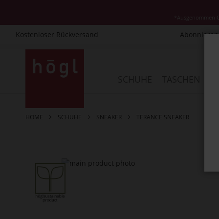
*Ausgenommen Cla
Kostenloser Rückversand
Abonnieren 
Direkt
zum
Inhalt
SCHUHE
TASCHEN
AC
HOME
SCHUHE
SNEAKER
TERANCE SNEAKER
Zum
Ende
der
Bildergalerie
springen