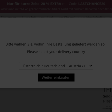
Nur für kurze Zeit: -20 % EXTRA
mit Code
LASTCHANCE20
ssics und mit "NEW" gekennzeichnete Artikel. Nicht mit anderen Rabatten oder Aktio
Sie unseren Newsletter und erhalten Sie exklusive Neuigkeiten u
CESSOIRES
JACKEN & MÄNTEL
NEW
SALE
INS
Bitte wählen Sie, wohin Ihre Bestellung geliefert werden soll
Please select your delivery country
Weiter einkaufen
TE
Gold 
1-103
189