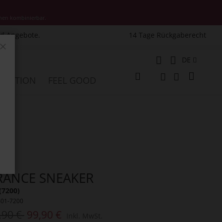
nen kombinierbar.
nd Angebote.
14 Tage Rückgaberecht
Schließen
Sprache
DE
Mein W
PIRATION
FEEL GOOD
Veränderung
Suche
Suche
RANCE SNEAKER
(7200)
401-7200
,90 €
99,90 €
Inkl. MwSt.