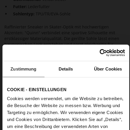
Futter:
Lederfutter
Sohlentyp:
TPU/TR/EVA-Sohle
Raffinierter Sneaker in Skater-Optik mit hochwertigen
Akzenten: "Quinn" verbindet eine sportive Silhouette mit
erstklassiger Materialqualität. Die gerillte Sohle lässt einen
harmonischen Look entstehen und sorgt gleichzeitig für
rutschfesten Halt. Das Veloursleder punktet mit samtigem
Touch in dunklem Blau. Das hochwertige Lederfutter zahlt
zusammen mit der Memory-Foam-Sohle auf den erstklassigen
Tragekomfort ein. Der dunkelblaue Sneaker ist ein smarter
Zustimmung
Details
Über Cookies
Allrounder, der eleganten Outfits Lässigkeit verleiht und
sportiven Styles ein hochwertiges Upgrade.
COOKIE - EINSTELLUNGEN
Details
Cookies werden verwendet, um die Website zu betreiben,
die Besuche der Website zu messen bzw. Werbung und
Mehr
TPU/TR/EVA-Sohle
Targeting zu ermöglichen. Wir verwenden eigene Cookies
Informationen
Lederfutter
und Cookies von Drittanbietern. Klicken Sie auf „Details“,
F 1/2
um eine Beschreibung der verwendeten Arten von