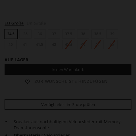
Q
Q
Q
EU Größe
UK Größe
U
U
U
I
I
I
34.5
35
36
37
37.5
38
38.5
39
N
N
N
N
N
N
40
41
41.5
42
42.5
43
44
45
AUF LAGER
In den Warenkorb
ZUR WUNSCHLISTE HINZUFÜGEN
Verfügbarkeit im Store prüfen
Sneaker aus nachhaltigem Veloursleder mit Memory-
Foam-Innensohle
Obermaterial:
Veloursleder