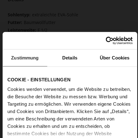
Mehr
extraleichte EVA-Sohle
Informationen
Baumwollfutter
F 1/2
Made in Europe
Herausnehmbare Einlegesohle aus innovativem
Memory Foam, Made in Europe
Zustimmung
Details
Über Cookies
Schnürung
Nein
0
COOKIE - EINSTELLUNGEN
flach
Cookies werden verwendet, um die Website zu betreiben,
Soft-Tex, Kalbvelourleder in Raulederoptik
mit einem schönen Schreibeffekt, edles, hochwertiges
die Besuche der Website zu messen bzw. Werbung und
Lammleder in matter Optik
Targeting zu ermöglichen. Wir verwenden eigene Cookies
und Cookies von Drittanbietern. Klicken Sie auf „Details“,
um eine Beschreibung der verwendeten Arten von
Cookies zu erhalten und um zu entscheiden, ob
bestimmte Cookies bei der Nutzung der Website