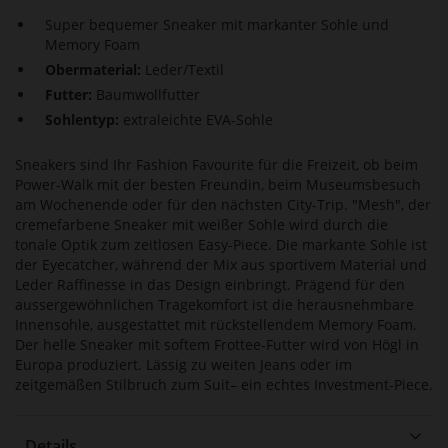
Super bequemer Sneaker mit markanter Sohle und
Memory Foam
Obermaterial:
Leder/Textil
Futter:
Baumwollfutter
Sohlentyp:
extraleichte EVA-Sohle
Sneakers sind Ihr Fashion Favourite für die Freizeit, ob beim
Power-Walk mit der besten Freundin, beim Museumsbesuch
am Wochenende oder für den nächsten City-Trip. "Mesh", der
cremefarbene Sneaker mit weißer Sohle wird durch die
tonale Optik zum zeitlosen Easy-Piece. Die markante Sohle ist
der Eyecatcher, während der Mix aus sportivem Material und
Leder Raffinesse in das Design einbringt. Prägend für den
aussergewöhnlichen Tragekomfort ist die herausnehmbare
Innensohle, ausgestattet mit rückstellendem Memory Foam.
Der helle Sneaker mit softem Frottee-Futter wird von Högl in
Europa produziert. Lässig zu weiten Jeans oder im
zeitgemäßen Stilbruch zum Suit– ein echtes Investment-Piece.
Details