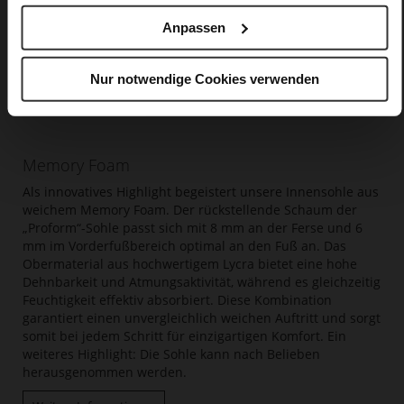
Anpassen
Nur notwendige Cookies verwenden
Memory Foam
Als innovatives Highlight begeistert unsere Innensohle aus
weichem Memory Foam. Der rückstellende Schaum der
„Proform“-Sohle passt sich mit 8 mm an der Ferse und 6
mm im Vorderfußbereich optimal an den Fuß an. Das
Obermaterial aus hochwertigem Lycra bietet eine hohe
Dehnbarkeit und Atmungsaktivität, während es gleichzeitig
Feuchtigkeit effektiv absorbiert. Diese Kombination
garantiert einen unvergleichlich weichen Auftritt und sorgt
somit bei jedem Schritt für einzigartigen Komfort. Ein
weiteres Highlight: Die Sohle kann nach Belieben
herausgenommen werden.