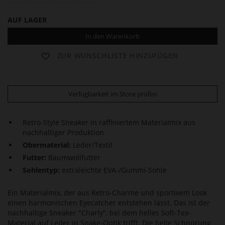
AUF LAGER
In den Warenkorb
ZUR WUNSCHLISTE HINZUFÜGEN
Verfügbarkeit im Store prüfen
Retro-Style Sneaker in raffiniertem Materialmix aus
nachhaltiger Produktion
Obermaterial:
Leder/Textil
Futter:
Baumwollfutter
Sohlentyp:
extraleichte EVA-/Gummi-Sohle
Ein Materialmix, der aus Retro-Charme und sportivem Look
einen harmonischen Eyecatcher entstehen lässt. Das ist der
nachhaltige Sneaker "Charly", bei dem helles Soft-Tex-
Material auf Leder in Snake-Optik trifft. Die helle Schnürung