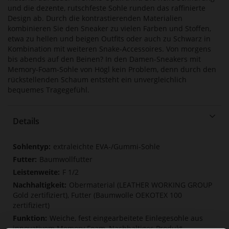
und die dezente, rutschfeste Sohle runden das raffinierte
Design ab. Durch die kontrastierenden Materialien
kombinieren Sie den Sneaker zu vielen Farben und Stoffen,
etwa zu hellen und beigen Outfits oder auch zu Schwarz in
Kombination mit weiteren Snake-Accessoires. Von morgens
bis abends auf den Beinen? In den Damen-Sneakers mit
Memory-Foam-Sohle von Högl kein Problem, denn durch den
rückstellenden Schaum entsteht ein unvergleichlich
bequemes Tragegefühl.
Details
Mehr
extraleichte EVA-/Gummi-Sohle
Informationen
Baumwollfutter
F 1/2
Obermaterial (LEATHER WORKING GROUP
Gold zertifiziert), Futter (Baumwolle OEKOTEX 100
zertifiziert)
Weiche, fest eingearbeitete Einlegesohle aus
innovativem Memory Foam, Nachhaltiges Produkt