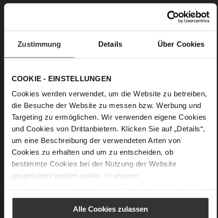
Red Sensation: Ihre Abendlooks erhalten durch die Clutch
"Doreen" ein modernes Upgrade. In schlichter Silhouette
brilliert das Accessoire mit der Verarbeitung von rotem
Zustimmung
Details
Über Cookies
Veloursleder. Unter dem goldenen Högl Ornament befindet
sich ein Magnetverschluss, der sich mit einer Hand mühelos
öffnen lässt. Ein praktischer Eyecatcher, der Ihren Outfits
einen Hauch von Glamour verleiht und gleichzeitig Ihre
COOKIE - EINSTELLUNGEN
Essentials für den Abend hält. In einem kleinen Fach an der
Innenseite sind Ihre Karten sicher verstaut. In der Hand
Cookies werden verwendet, um die Website zu betreiben,
getragen oder mit der abnehmbaren Kette über die Schulter
die Besuche der Website zu messen bzw. Werbung und
gelegt, ist die Tasche ein echter Allrounder.
Targeting zu ermöglichen. Wir verwenden eigene Cookies
und Cookies von Drittanbietern. Klicken Sie auf „Details“,
um eine Beschreibung der verwendeten Arten von
Details
Cookies zu erhalten und um zu entscheiden, ob
bestimmte Cookies bei der Nutzung der Website
Mehr
Obermaterial (LEATHER WORKING GROUP
gespeichert werden sollen. In unserer
Informationen
Gold zertifiziert)
Datenschutzerklärung
erhalten Sie weitere Informationen.
27 x 6,5 x 14,5 cm
Nachhaltiges Produkt
Alle Cookies zulassen
Ziegenleder, feingeschliffen mit samtiger