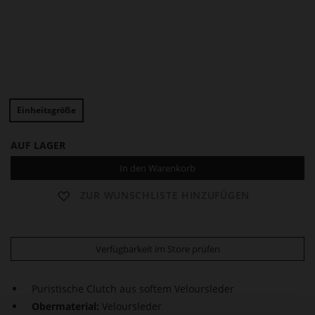
D
D
O
O
Einheitsgröße
R
R
E
E
E
E
AUF LAGER
N
N
In den Warenkorb
ZUR WUNSCHLISTE HINZUFÜGEN
Verfügbarkeit im Store prüfen
Puristische Clutch aus softem Veloursleder
Obermaterial:
Veloursleder